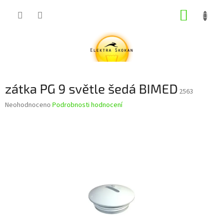
Přejít
NÁKUP
na
obsah
KOŠÍK
zátka PG 9 světle šedá BIMED
2563
Průměrné
Neohodnoceno
Podrobnosti hodnocení
hodnocení
produktu
je
0,0
z
5
hvězdiček.