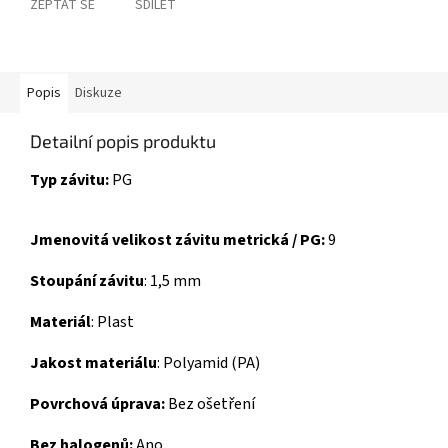
ZEPTAT SE
SDÍLET
Popis
Diskuze
Detailní popis produktu
Typ závitu:
PG
Jmenovitá velikost závitu metrická / PG:
9
Stoupání závitu
: 1,5 mm
Materiál
: Plast
Jakost materiálu
: Polyamid (PA)
Povrchová úprava:
Bez ošetření
Bez halogenů:
Ano