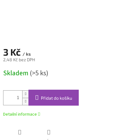
3 Kč
/ ks
2,48 Kč bez DPH
Měrná
Skladem
(>5 ks)
cena:
Přidat do košíku
Detailní informace