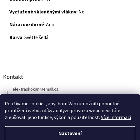
Vyztužené skleněnými vlákny:
Ne
Nárazuvzdorné
: Ano
Barva
: Světle šedá
Z
á
p
a
Kontakt
t
elektraskokan
@
email.cz
í
315 623 315
Používáme cookies, abychom Vám umožnili pohodlné
+420 737 802 398
prohlížení webu a díky analýze provozu webu neustále
zlepšovali jeho funkce, výkon a použitelnost.
Více informací
Nastavení
Vytvořil Shoptet