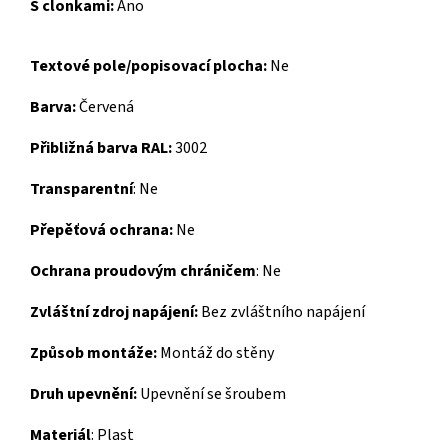
S clonkami:
Ano
Textové pole/popisovací plocha:
Ne
Barva:
Červená
Přibližná barva RAL:
3002
Transparentní
:
Ne
Přepěťová ochrana:
Ne
Ochrana proudovým chráničem
:
Ne
Zvláštní zdroj napájení:
Bez zvláštního napájení
Způsob montáže:
Montáž do stěny
Druh upevnění:
Upevnění se šroubem
Materiál
:
Plast