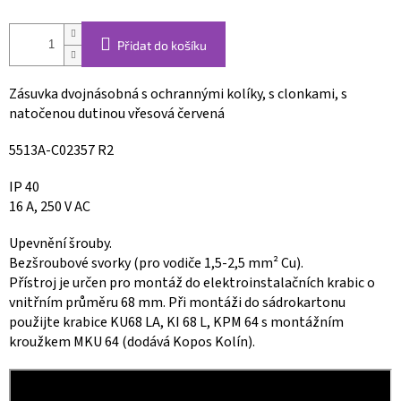
Přidat do košíku
Zásuvka dvojnásobná s ochrannými kolíky, s clonkami, s
natočenou dutinou vřesová červená
5513A-C02357 R2
IP 40
16 A, 250 V AC
Upevnění šrouby.
Bezšroubové svorky (pro vodiče 1,5-2,5 mm² Cu).
Přístroj je určen pro montáž do elektroinstalačních krabic o
vnitřním průměru 68 mm. Při montáži do sádrokartonu
použijte krabice KU68 LA, KI 68 L, KPM 64 s montážním
kroužkem MKU 64 (dodává Kopos Kolín).