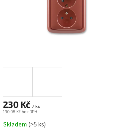
230 Kč
/ ks
190,08 Kč bez DPH
Měrná
Skladem
(>5 ks)
cena: