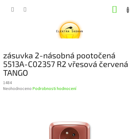
Přejít
NÁKUP
na
obsah
KOŠÍK
zásuvka 2-násobná pootočená
5513A-C02357 R2 vřesová červená
TANGO
1484
Průměrné
Neohodnoceno
Podrobnosti hodnocení
hodnocení
produktu
je
0,0
z
5
hvězdiček.