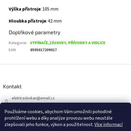
Výška přístroje
:
105 mm
Hloubka přístroje
:
42 mm
Doplňkové parametry
Kategorie
:
VYPÍNAČE,ZÁSUVKY, PŘÍVODKY A VIDLICE
EAN
:
8595017209017
Z
á
p
a
Kontakt
t
elektraskokan
@
email.cz
í
315 623 315
Používáme cookies, abychom Vám umožnili pohodlné
+420 737 802 398
prohlížení webu a díky analýze provozu webu neustále
zlepšovali jeho funkce, výkon a použitelnost.
Více informací