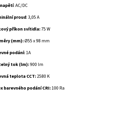
 napětí
: AC/DC
inální proud
: 3,05 A
ový příkon svítidla:
75 W
měry (mm):
Ø55 x 98 mm
evné podání:
1A
elný tok (lm):
900 lm
evná teplota CCT:
2580 K
ex barevného podání CRI:
100 Ra