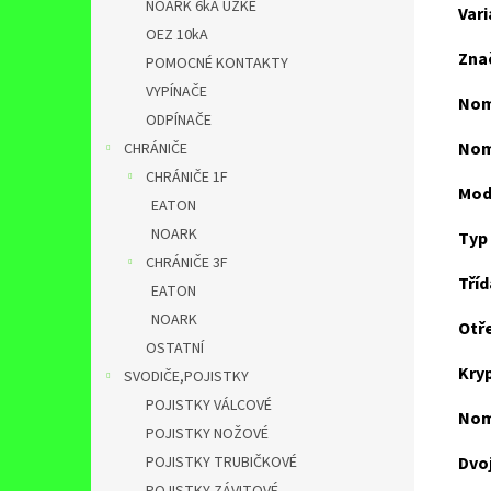
NOARK 6kA ÚZKÉ
Var
OEZ 10kA
Zna
POMOCNÉ KONTAKTY
VYPÍNAČE
Nomi
ODPÍNAČE
Nomi
CHRÁNIČE
CHRÁNIČE 1F
Mod
EATON
NOARK
Typ
CHRÁNIČE 3F
Tříd
EATON
NOARK
Otř
OSTATNÍ
Kry
SVODIČE,POJISTKY
POJISTKY VÁLCOVÉ
Nomi
POJISTKY NOŽOVÉ
POJISTKY TRUBIČKOVÉ
Dvoj