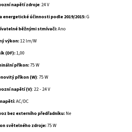
ozní napětí zdroje
: 24 V
a energetické účinnosti podle 2019/2015:
G
ívatelné běžnými stmívači:
Ano
ný výkon:
12 lm/W
ík (DF):
1,00
inální příkon:
75 W
novitý příkon (W)
: 75 W
ozní napětí (V)
: 22 - 24 V
 napětí:
AC/DC
voz bez externího předřadníku:
Ne
kon světelného zdroje:
75 W