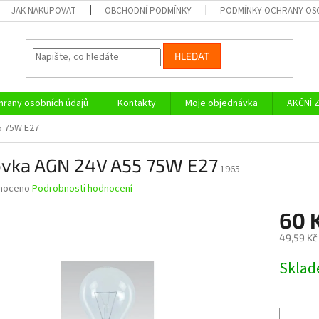
JAK NAKUPOVAT
OBCHODNÍ PODMÍNKY
PODMÍNKY OCHRANY OS
HLEDAT
rany osobních údajů
Kontakty
Moje objednávka
AKČNÍ 
5 75W E27
ovka AGN 24V A55 75W E27
1965
né
noceno
Podrobnosti hodnocení
ní
60 
u
49,59 Kč
Měrná
Skla
cena:
ek.