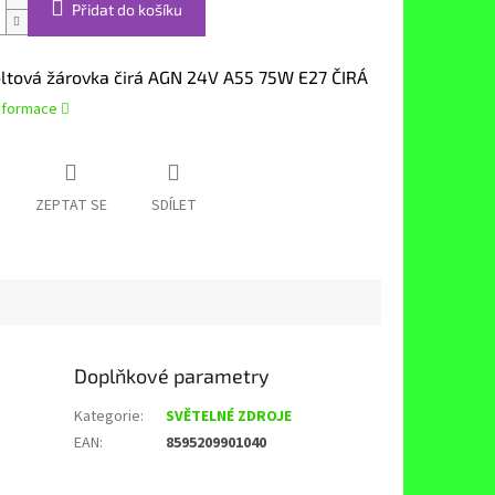
Přidat do košíku
ltová žárovka čirá AGN 24V A55 75W E27 ČIRÁ
informace
ZEPTAT SE
SDÍLET
Doplňkové parametry
Kategorie
:
SVĚTELNÉ ZDROJE
EAN
:
8595209901040