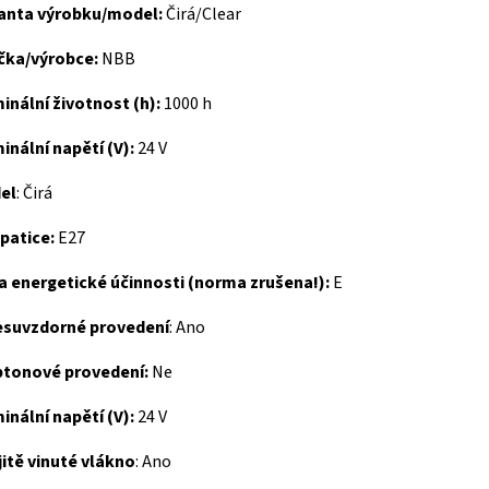
ianta výrobku/model:
Čirá/Clear
čka/výrobce:
NBB
nální životnost (h):
1000 h
nální napětí (V):
24 V
el
: Čirá
 patice:
E27
a energetické účinnosti (norma zrušena!):
E
esuvzdorné provedení
: Ano
ptonové provedení:
Ne
nální napětí (V):
24 V
itě vinuté vlákno
: Ano