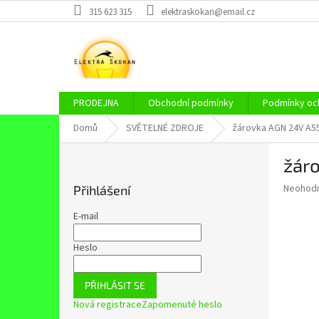
Přejít
315 623 315
elektraskokan@email.cz
na
obsah
PRODEJNA
Obchodní podmínky
Podmínky och
Domů
SVĚTELNÉ ZDROJE
žárovka AGN 24V A5
P
žár
o
s
Průměr
Neohod
Přihlášení
t
hodnoce
r
produkt
E-mail
a
je
0,0
n
Heslo
z
n
5
í
hvězdič
PŘIHLÁSIT SE
p
Nová registrace
Zapomenuté heslo
a