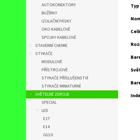
AUTOKONEKTORY
T
yp
BUŽÍRKY
Nom
IZOLAČNÍ PÁSKY
OKO KABELOVÉ
Celk
SPOJKY KABELOVÉ
Roz
STAVEBNÍ CHEMIE
STYKAČE
Bar
MODULOVÉ
Svět
PŘÍSTROJOVÉ
STYKAČE PŘÍSLUŠENSTVÍ
Bar
STYKAČE MINIATURNÍ
SVĚTELNÉ ZDROJE
Ind
SPECIAL
LED
E27
E14
GU10