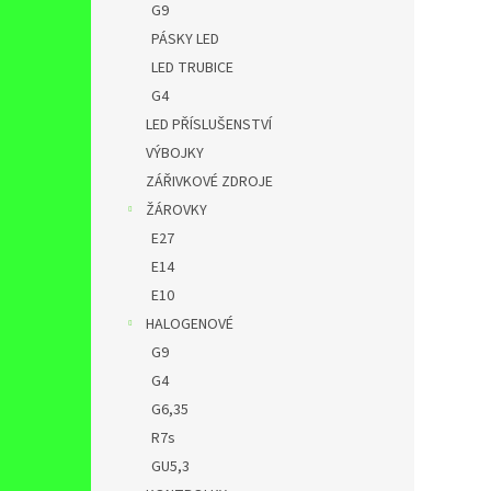
G9
PÁSKY LED
LED TRUBICE
G4
LED PŘÍSLUŠENSTVÍ
VÝBOJKY
ZÁŘIVKOVÉ ZDROJE
ŽÁROVKY
E27
E14
E10
HALOGENOVÉ
G9
G4
G6,35
R7s
GU5,3