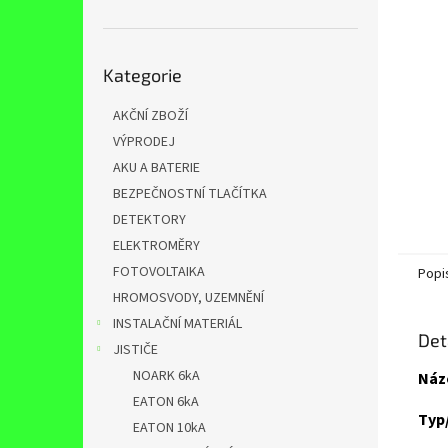
n
e
l
Přeskočit
Kategorie
kategorie
AKČNÍ ZBOŽÍ
VÝPRODEJ
AKU A BATERIE
BEZPEČNOSTNÍ TLAČÍTKA
DETEKTORY
ELEKTROMĚRY
FOTOVOLTAIKA
Popi
HROMOSVODY, UZEMNĚNÍ
INSTALAČNÍ MATERIÁL
Det
JISTIČE
NOARK 6kA
Náz
EATON 6kA
Typ
EATON 10kA