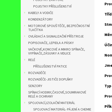
POJISTKY ZÁVITOVÉ
Prov
POJISTKY PŘÍSLUŠENSTVÍ
KABELY A VODIČE
Tříd
KONDENZÁTORY
Stm
MOTOROVÉ SPOUŠTĚČE, BEZPEČNOSTNÍ
TLAĆÍTKA
Měr
OVLÁDACÍ A SIGNALIZAČNÍ PŘÍSTROJE
POPISOVAČE, LEPIDLA A PÁSKY
Účin
VAČKOVÉ,KONCOVÉ A MIKRO SPÍNAČE,
VYPÍNAČE,ZÁSUVKY A VIDLICE
Nom
RELÉ
Jme
PŘÍSLUŠENSTVÍ PATICE
ROZVADĚČE
Prov
ROZVADĚČE-JISTIČE DOPLŇKY
Typ
SENZORY
SPÍNACÍ HODINY,ČASOVÉ,SOUMRAKOVÉ
Pro
RELÉ A OCHRANY
SPOJOVACÍ,IZOLAČNÍ MATERIÁL
Pří
SPOJOVACÍ MATERIÁL- PÁJENÍ A CHEMIE