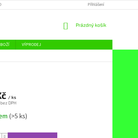
OBNÍCH ÚDAJŮ
Přihlášení
NÁKUPNÍ
Prázdný košík
KOŠÍK
ZBOŽÍ
VÝPRODEJ
Kč
/ ks
 bez DPH
dem
(>5 ks)