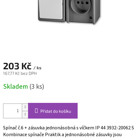
203 Kč
/ ks
167,77 Kč bez DPH
Měrná
Skladem
(3 ks)
cena:
Přidat do košíku
Spínač č.6 + zásuvka jednonásobná s víčkem IP 44 3932-20062 S
Kombinace spínače Praktik a jednonásobné zásuvky jsou