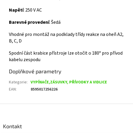
Napětí
: 250 V AC
Barevné provedení
: Šedá
Vhodné pro montáž na podklady třídy reakce na oheň A2,
B, C, D
Spodní část krabice přístroje lze otočit o 180° pro přívod
kabelu zespodu
Doplňkové parametry
Kategorie
:
VYPÍNAČE,ZÁSUVKY, PŘÍVODKY A VIDLICE
EAN
:
8595017256226
Z
á
p
a
Kontakt
t