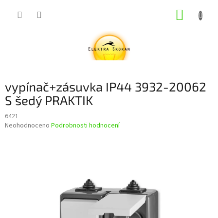
Přejít
NÁKUP
na
obsah
KOŠÍK
vypínač+zásuvka IP44 3932-20062
S šedý PRAKTIK
6421
Průměrné
Neohodnoceno
Podrobnosti hodnocení
hodnocení
produktu
je
0,0
z
5
hvězdiček.