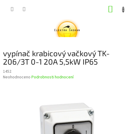
Přejít
NÁKUP
na
obsah
KOŠÍK
vypínač krabicový vačkový TK-
206/3T 0-1 20A 5,5kW IP65
1452
Průměrné
Neohodnoceno
Podrobnosti hodnocení
hodnocení
produktu
je
0,0
z
5
hvězdiček.