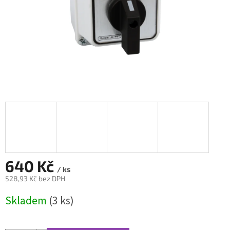
640 Kč
/ ks
528,93 Kč bez DPH
Měrná
Skladem
(3 ks)
cena: