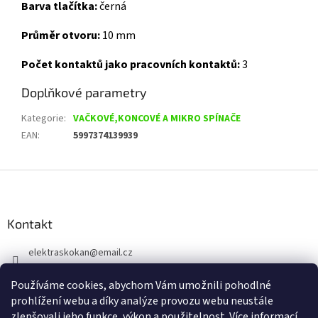
Barva tlačítka:
černá
Průměr otvoru:
10 mm
Počet kontaktů jako pracovních kontaktů:
3
Doplňkové parametry
Kategorie
:
VAČKOVÉ,KONCOVÉ A MIKRO SPÍNAČE
EAN
:
5997374139939
Z
á
p
a
Kontakt
t
elektraskokan
@
email.cz
í
315 623 315
Používáme cookies, abychom Vám umožnili pohodlné
+420 737 802 398
prohlížení webu a díky analýze provozu webu neustále
zlepšovali jeho funkce, výkon a použitelnost.
Více informací