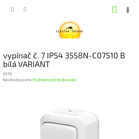
Přejít
NÁKUP
na
obsah
KOŠÍK
vypínač č. 7 IP54 3558N-C07510 B
bílá VARIANT
5570
Průměrné
Neohodnoceno
Podrobnosti hodnocení
hodnocení
produktu
je
0,0
z
5
hvězdiček.