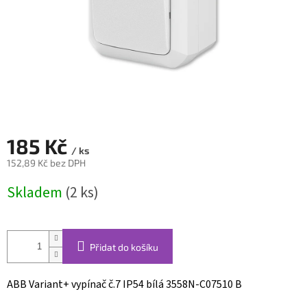
185 Kč
/ ks
152,89 Kč bez DPH
Měrná
Skladem
(2 ks)
cena:
Přidat do košíku
ABB Variant+ vypínač č.7 IP54 bílá 3558N-C07510 B