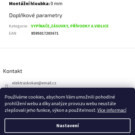
Montážní hloubka:
0 mm
Doplňkové parametry
Kategorie
:
VYPÍNAČE,ZÁSUVKY, PŘÍVODKY A VIDLICE
EAN
:
8595017203671
Z
á
p
a
Kontakt
t
elektraskokan
@
email.cz
í
315 623 315
Používáme cookies, abychom Vám umožnili pohodlné
+420 737 802 398
prohlížení webu a díky analýze provozu webu neustále
zlepšovali jeho funkce, výkon a použitelnost.
Více informací
Nastavení
Vytvořil Shoptet