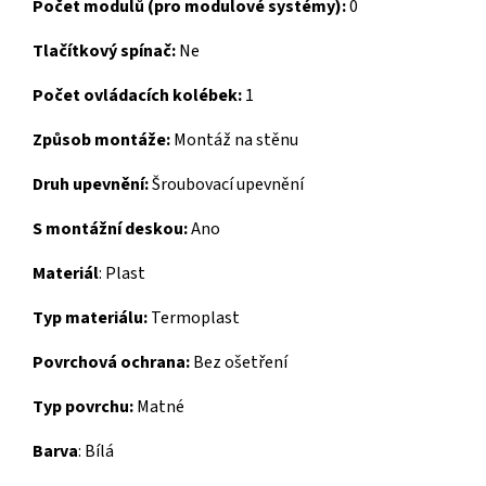
Počet modulů (pro modulové systémy):
0
Tlačítkový spínač:
Ne
Počet ovládacích kolébek:
1
Způsob montáže:
Montáž na stěnu
Druh upevnění:
Šroubovací upevnění
S montážní deskou:
Ano
Materiál
:
Plast
Typ materiálu:
Termoplast
Povrchová ochrana:
Bez ošetření
Typ povrchu:
Matné
Barva
:
Bílá