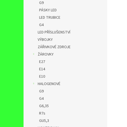
G9
PÁSKY LED
LED TRUBICE
G4
LED PŘÍSLUŠENSTVÍ
VÝBOJKY
ZÁŘIVKOVÉ ZDROJE
ŽÁROVKY
E27
E14
E10
HALOGENOVÉ
G9
G4
G6,35
R7s
GU5,3