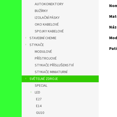
AUTOKONEKTORY
Nomi
BUŽÍRKY
Mat
IZOLAČNÍ PÁSKY
OKO KABELOVÉ
Náz
SPOJKY KABELOVÉ
Mod
STAVEBNÍ CHEMIE
STYKAČE
Pat
MODULOVÉ
PŘÍSTROJOVÉ
STYKAČE PŘÍSLUŠENSTVÍ
STYKAČE MINIATURNÍ
SVĚTELNÉ ZDROJE
SPECIAL
LED
E27
E14
GU10