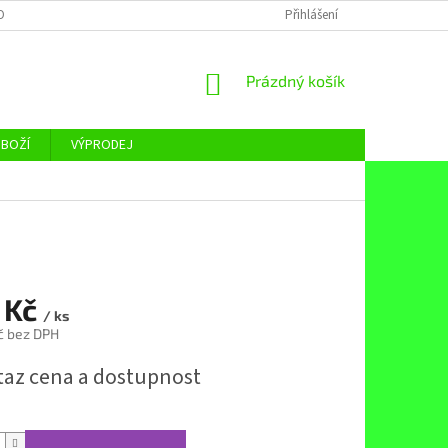
OBNÍCH ÚDAJŮ
Přihlášení
NÁKUPNÍ
Prázdný košík
KOŠÍK
ZBOŽÍ
VÝPRODEJ
 Kč
/ ks
č bez DPH
taz cena a dostupnost