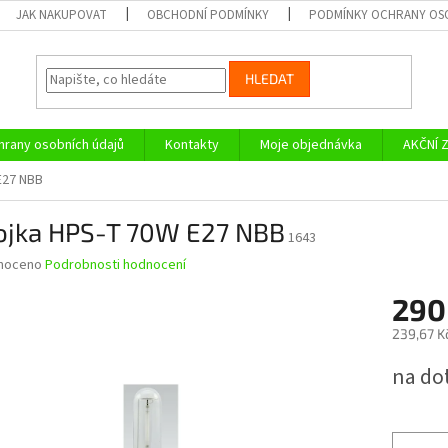
JAK NAKUPOVAT
OBCHODNÍ PODMÍNKY
PODMÍNKY OCHRANY OS
HLEDAT
rany osobních údajů
Kontakty
Moje objednávka
AKČNÍ 
E27 NBB
ojka HPS-T 70W E27 NBB
1643
né
noceno
Podrobnosti hodnocení
ní
290
u
239,67 K
Měrná
na do
cena:
ek.