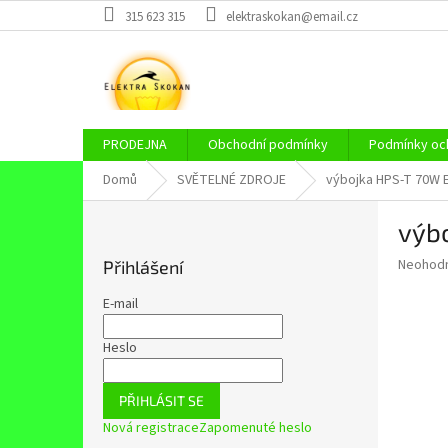
Přejít
315 623 315
elektraskokan@email.cz
na
obsah
PRODEJNA
Obchodní podmínky
Podmínky och
Domů
SVĚTELNÉ ZDROJE
výbojka HPS-T 70W 
P
výb
o
s
Průměr
Neohod
Přihlášení
t
hodnoce
r
produkt
E-mail
a
je
0,0
n
Heslo
z
n
5
í
hvězdič
PŘIHLÁSIT SE
p
Nová registrace
Zapomenuté heslo
a