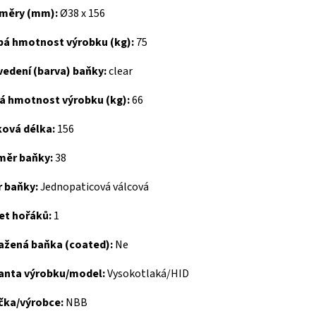
měry (mm):
Ø38 x 156
bá hmotnost výrobku (kg):
75
vedení (barva) baňky:
clear
tá hmotnost výrobku (kg):
66
ková délka:
156
měr baňky:
38
r baňky:
Jednopaticová válcová
et hořáků:
1
ažená baňka (coated):
Ne
ianta výrobku/model:
Vysokotlaká/HID
čka/výrobce:
NBB