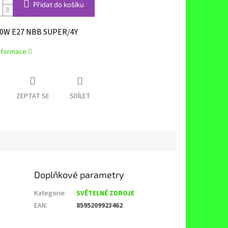
Přidat do košíku
0W E27 NBB SUPER/4Y
informace
ZEPTAT SE
SDÍLET
Doplňkové parametry
Kategorie
:
SVĚTELNÉ ZDROJE
EAN
:
8595209923462