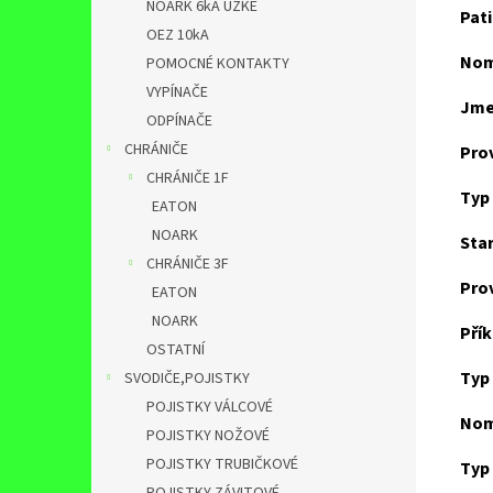
NOARK 6kA ÚZKÉ
Pat
OEZ 10kA
Nomi
POMOCNÉ KONTAKTY
VYPÍNAČE
Jme
ODPÍNAČE
CHRÁNIČE
Prov
CHRÁNIČE 1F
Typ 
EATON
NOARK
Star
CHRÁNIČE 3F
Pro
EATON
NOARK
Přík
OSTATNÍ
Typ
SVODIČE,POJISTKY
POJISTKY VÁLCOVÉ
Nom
POJISTKY NOŽOVÉ
POJISTKY TRUBIČKOVÉ
Typ