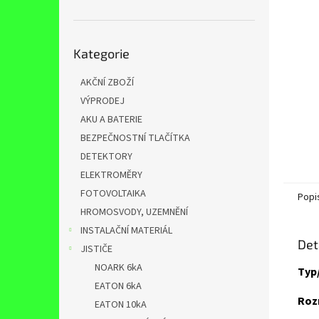
n
e
l
Přeskočit
Kategorie
kategorie
AKČNÍ ZBOŽÍ
VÝPRODEJ
AKU A BATERIE
BEZPEČNOSTNÍ TLAČÍTKA
DETEKTORY
ELEKTROMĚRY
FOTOVOLTAIKA
Popi
HROMOSVODY, UZEMNĚNÍ
INSTALAČNÍ MATERIÁL
Det
JISTIČE
NOARK 6kA
Typ
EATON 6kA
Roz
EATON 10kA