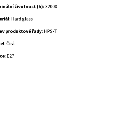
nální životnost (h):
32000
eriál
: Hard glass
ev produktové řady:
HPS-T
el
: Čirá
ice
: E27