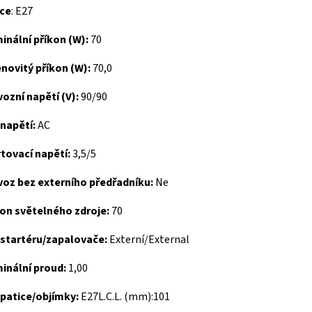
ice
: E27
nální příkon (W):
70
novitý příkon (W):
70,0
ozní napětí (V):
90/90
napětí:
AC
tovací napětí:
3,5/5
voz bez externího předřadníku:
Ne
on světelného zdroje:
70
 startéru/zapalovače:
Externí/External
inální proud:
1,00
 patice/objímky:
E27L.C.L. (mm):101