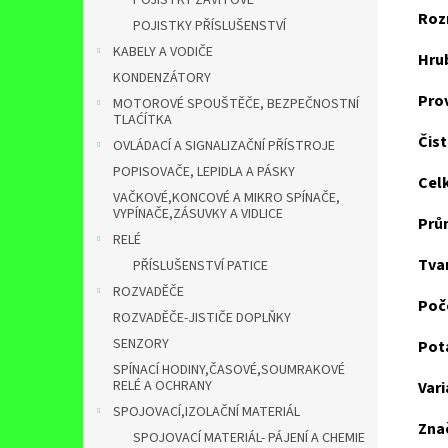
POJISTKY ZÁVITOVÉ
Roz
POJISTKY PŘÍSLUŠENSTVÍ
KABELY A VODIČE
Hru
KONDENZÁTORY
Pro
MOTOROVÉ SPOUŠTĚČE, BEZPEČNOSTNÍ
TLAĆÍTKA
Čis
OVLÁDACÍ A SIGNALIZAČNÍ PŘÍSTROJE
POPISOVAČE, LEPIDLA A PÁSKY
Cel
VAČKOVÉ,KONCOVÉ A MIKRO SPÍNAČE,
VYPÍNAČE,ZÁSUVKY A VIDLICE
Prů
RELÉ
Tva
PŘÍSLUŠENSTVÍ PATICE
ROZVADĚČE
Poč
ROZVADĚČE-JISTIČE DOPLŇKY
SENZORY
Pot
SPÍNACÍ HODINY,ČASOVÉ,SOUMRAKOVÉ
RELÉ A OCHRANY
Var
SPOJOVACÍ,IZOLAČNÍ MATERIÁL
Zna
SPOJOVACÍ MATERIÁL- PÁJENÍ A CHEMIE