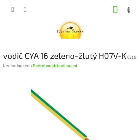
Přejít
NÁKUP
na
obsah
KOŠÍK
vodič CYA 16 zeleno-žlutý H07V-K
0716
Průměrné
Neohodnoceno
Podrobnosti hodnocení
hodnocení
produktu
je
0,0
z
5
hvězdiček.