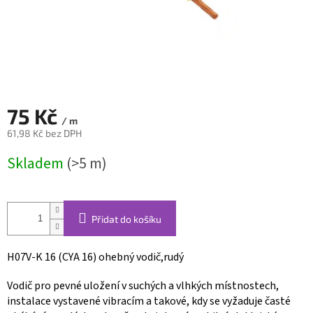
75 Kč
/ m
61,98 Kč bez DPH
Měrná
Skladem
(>5 m)
cena:
Přidat do košíku
H07V-K 16 (CYA 16) ohebný vodič,rudý
Vodič pro pevné uložení v suchých a vlhkých místnostech,
instalace vystavené vibracím a takové, kdy se vyžaduje časté