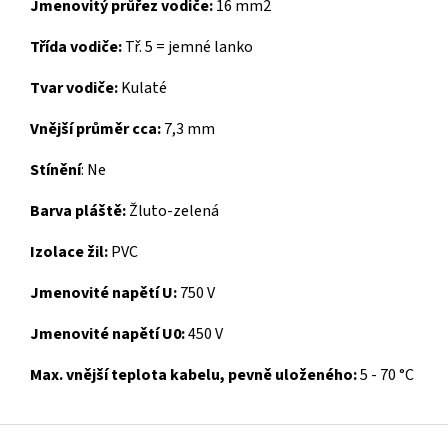
Jmenovitý průřez vodiče:
16 mm2
Třída vodiče:
Tř. 5 = jemné lanko
Tvar vodiče:
Kulaté
Vnější průměr cca:
7,3 mm
Stínění
:
Ne
Barva pláště:
Žluto-zelená
Izolace žil:
PVC
Jmenovité napětí U:
750 V
Jmenovité napětí U0:
450 V
Max. vnější teplota kabelu, pevně uloženého:
5 - 70 °C
Z