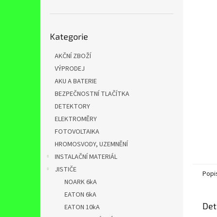
n
e
l
Přeskočit
Kategorie
kategorie
AKČNÍ ZBOŽÍ
VÝPRODEJ
AKU A BATERIE
BEZPEČNOSTNÍ TLAČÍTKA
DETEKTORY
ELEKTROMĚRY
FOTOVOLTAIKA
HROMOSVODY, UZEMNĚNÍ
INSTALAČNÍ MATERIÁL
JISTIČE
Popi
NOARK 6kA
EATON 6kA
Det
EATON 10kA