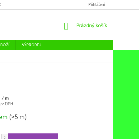
OBNÍCH ÚDAJŮ
Přihlášení
NÁKUPNÍ
Prázdný košík
KOŠÍK
ZBOŽÍ
VÝPRODEJ
č
/ m
bez DPH
dem
(>5 m)