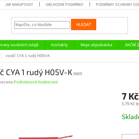
JAK NAKUPOVAT
OBCHODNÍ PODMÍNKY
PODMÍNKY OCHRANY OS
HLEDAT
rany osobních údajů
Kontakty
Moje objednávka
AKČNÍ 
vodič CYA 1 rudý H05V-K
č CYA 1 rudý H05V-K
0689
né
noceno
Podrobnosti hodnocení
ní
7 K
u
5,79 Kč 
Měrná
Skla
cena:
ek.