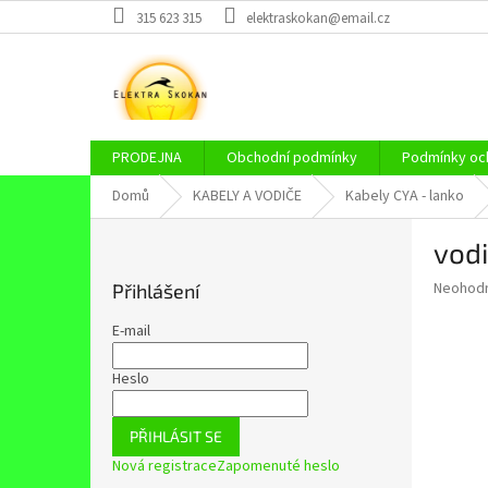
Přejít
315 623 315
elektraskokan@email.cz
na
obsah
PRODEJNA
Obchodní podmínky
Podmínky och
Domů
KABELY A VODIČE
Kabely CYA - lanko
P
vodi
o
s
Průměr
Neohod
Přihlášení
t
hodnoce
r
produkt
E-mail
a
je
0,0
n
Heslo
z
n
5
í
hvězdič
PŘIHLÁSIT SE
p
Nová registrace
Zapomenuté heslo
a