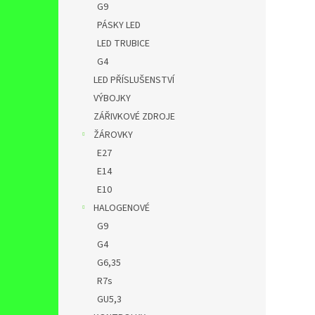
G9
PÁSKY LED
LED TRUBICE
G4
LED PŘÍSLUŠENSTVÍ
VÝBOJKY
ZÁŘIVKOVÉ ZDROJE
ŽÁROVKY
E27
E14
E10
HALOGENOVÉ
G9
G4
G6,35
R7s
GU5,3