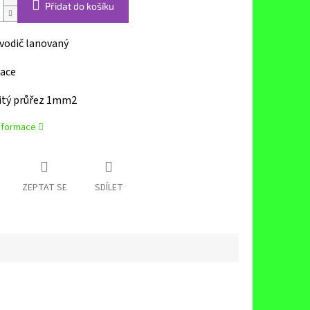
Přidat do košíku
vodič lanovaný
lace
tý průřez 1mm2
informace
ZEPTAT SE
SDÍLET