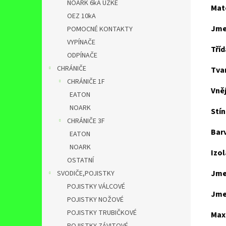
NOARK 6kA ÚZKÉ
Mate
OEZ 10kA
Jme
POMOCNÉ KONTAKTY
VYPÍNAČE
Tříd
ODPÍNAČE
CHRÁNIČE
Tva
CHRÁNIČE 1F
Vněj
EATON
NOARK
Stín
CHRÁNIČE 3F
Barv
EATON
NOARK
Izol
OSTATNÍ
Jme
SVODIČE,POJISTKY
POJISTKY VÁLCOVÉ
Jme
POJISTKY NOŽOVÉ
POJISTKY TRUBIČKOVÉ
Max.