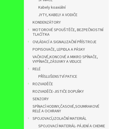
SPÍNAČE
Kabely koaxiální
JYTY, KABELY A VODIČE
KONDENZÁTORY
MOTOROVÉ SPOUŠTĚČE, BEZPEČNOSTNÍ
TLAĆÍTKA
OVLÁDACÍ A SIGNALIZAČNÍ PŘÍSTROJE
POPISOVAČE, LEPIDLA A PÁSKY
VAČKOVÉ,KONCOVÉ A MIKRO SPÍNAČE,
VYPÍNAČE,ZÁSUVKY A VIDLICE
RELÉ
PŘÍSLUŠENSTVÍ PATICE
ROZVADĚČE
ROZVADĚČE-JISTIČE DOPLŇKY
SENZORY
SPÍNACÍ HODINY,ČASOVÉ,SOUMRAKOVÉ
RELÉ A OCHRANY
SPOJOVACÍ,IZOLAČNÍ MATERIÁL
SPOJOVACÍ MATERIÁL- PÁJENÍ A CHEMIE