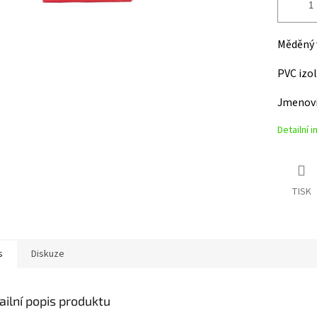
Měděný 
PVC izo
Jmenovi
Detailní 
TISK
s
Diskuze
ailní popis produktu