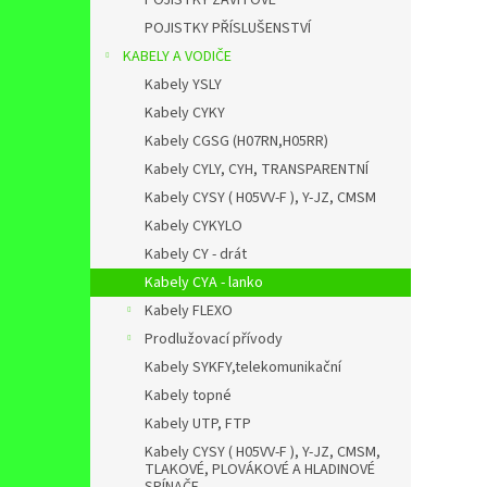
POJISTKY ZÁVITOVÉ
POJISTKY PŘÍSLUŠENSTVÍ
KABELY A VODIČE
Kabely YSLY
Kabely CYKY
Kabely CGSG (H07RN,H05RR)
Kabely CYLY, CYH, TRANSPARENTNÍ
Kabely CYSY ( H05VV-F ), Y-JZ, CMSM
Kabely CYKYLO
Kabely CY - drát
Kabely CYA - lanko
Kabely FLEXO
Prodlužovací přívody
Kabely SYKFY,telekomunikační
Kabely topné
Kabely UTP, FTP
Kabely CYSY ( H05VV-F ), Y-JZ, CMSM,
TLAKOVÉ, PLOVÁKOVÉ A HLADINOVÉ