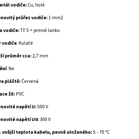
riál vodiče:
Cu, holé
novitý průřez vodiče:
1 mm2
a vodiče:
Tř. 5 = jemné lanko
r vodiče
:
Kulaté
ší průměr cca:
2,7 mm
ění
:
Ne
a pláště:
Červená
ace žil:
PVC
novité napětí U:
500 V
novité napětí U0:
300 V
 vnější teplota kabelu, pevně uloženého:
5 - 70 °C