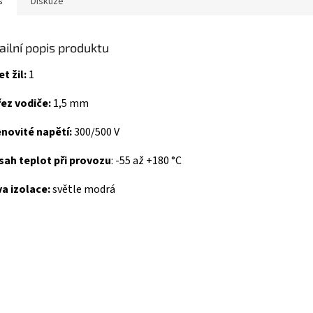
s
Diskuze
ailní popis produktu
t žil:
1
ez vodiče:
1,5 mm
novité napětí:
300/500 V
sah teplot při provozu
: -55 až +180 °C
a izolace:
světle modrá