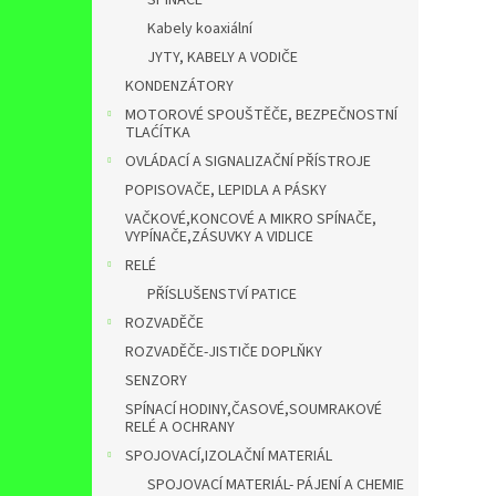
SPÍNAČE
Kabely koaxiální
JYTY, KABELY A VODIČE
KONDENZÁTORY
MOTOROVÉ SPOUŠTĚČE, BEZPEČNOSTNÍ
TLAĆÍTKA
OVLÁDACÍ A SIGNALIZAČNÍ PŘÍSTROJE
POPISOVAČE, LEPIDLA A PÁSKY
VAČKOVÉ,KONCOVÉ A MIKRO SPÍNAČE,
VYPÍNAČE,ZÁSUVKY A VIDLICE
RELÉ
PŘÍSLUŠENSTVÍ PATICE
ROZVADĚČE
ROZVADĚČE-JISTIČE DOPLŇKY
SENZORY
SPÍNACÍ HODINY,ČASOVÉ,SOUMRAKOVÉ
RELÉ A OCHRANY
SPOJOVACÍ,IZOLAČNÍ MATERIÁL
SPOJOVACÍ MATERIÁL- PÁJENÍ A CHEMIE