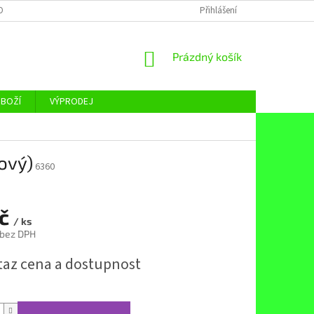
OBNÍCH ÚDAJŮ
Přihlášení
NÁKUPNÍ
Prázdný košík
KOŠÍK
ZBOŽÍ
VÝPRODEJ
ový)
6360
Kč
/ ks
 bez DPH
taz cena a dostupnost