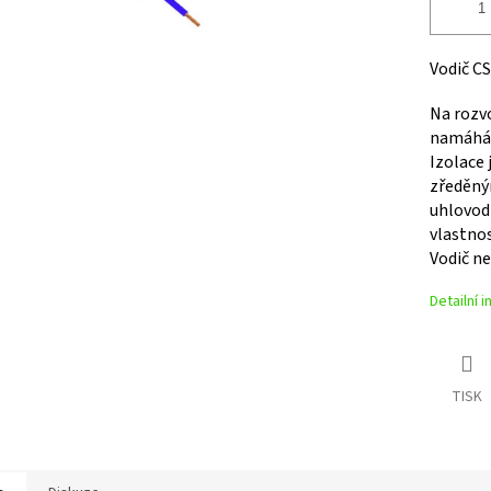
Vodič CS
Na rozvo
namáhá
Izolace 
zředěný
uhlovod
vlastnos
Vodič ne
Detailní 
TISK