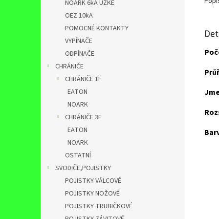
Popi
NOARK 6kA ÚZKÉ
OEZ 10kA
POMOCNÉ KONTAKTY
Det
VYPÍNAČE
Poče
ODPÍNAČE
CHRÁNIČE
Průř
CHRÁNIČE 1F
EATON
Jme
NOARK
Roz
CHRÁNIČE 3F
EATON
Barv
NOARK
OSTATNÍ
SVODIČE,POJISTKY
POJISTKY VÁLCOVÉ
POJISTKY NOŽOVÉ
POJISTKY TRUBIČKOVÉ