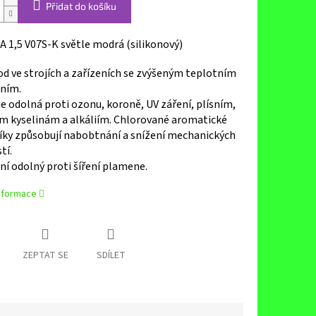
Přidat do košíku
A 1,5 V07S-K světle modrá (silikonový)
d ve strojích a zařízeních se zvýšeným teplotním
ním.
je odolná proti ozonu, koroně, UV záření, plísním,
m kyselinám a alkáliím. Chlorované aromatické
íky způsobují nabobtnání a snížení mechanických
tí.
ní odolný proti šíření plamene.
informace
ZEPTAT SE
SDÍLET