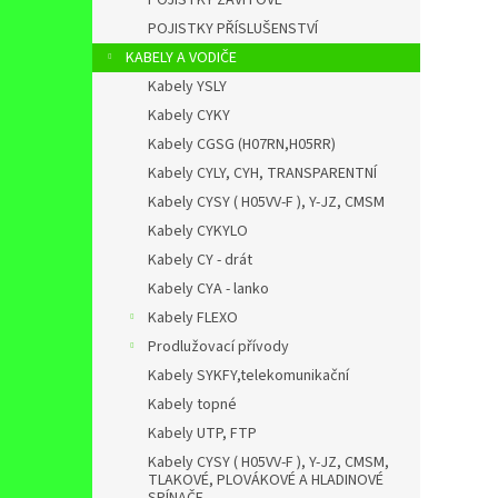
POJISTKY ZÁVITOVÉ
POJISTKY PŘÍSLUŠENSTVÍ
KABELY A VODIČE
Kabely YSLY
Kabely CYKY
Kabely CGSG (H07RN,H05RR)
Kabely CYLY, CYH, TRANSPARENTNÍ
Kabely CYSY ( H05VV-F ), Y-JZ, CMSM
Kabely CYKYLO
Kabely CY - drát
Kabely CYA - lanko
Kabely FLEXO
Prodlužovací přívody
Kabely SYKFY,telekomunikační
Kabely topné
Kabely UTP, FTP
Kabely CYSY ( H05VV-F ), Y-JZ, CMSM,
TLAKOVÉ, PLOVÁKOVÉ A HLADINOVÉ