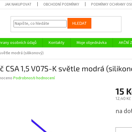
JAK NAKUPOVAT
OBCHODNÍ PODMÍNKY
PODMÍNKY OCHRANY OS
HLEDAT
rany osobních údajů
Kontakty
Moje objednávka
AKČNÍ 
světle modrá (silikonový)
č CSA 1,5 V07S-K světle modrá (silikon
né
noceno
Podrobnosti hodnocení
ní
15 
u
12,40 Kč
Měrná
na do
cena:
ek.