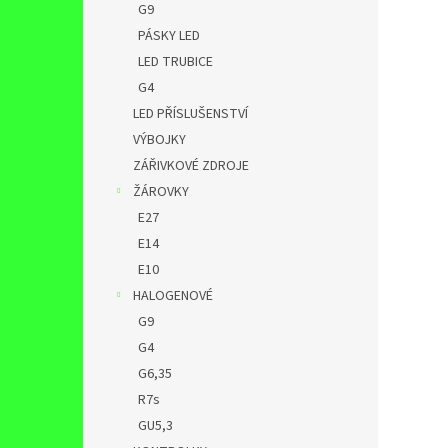
G9
PÁSKY LED
LED TRUBICE
G4
LED PŘÍSLUŠENSTVÍ
VÝBOJKY
ZÁŘIVKOVÉ ZDROJE
ŽÁROVKY
E27
E14
E10
HALOGENOVÉ
G9
G4
G6,35
R7s
GU5,3