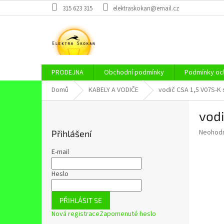
Přejít
315 623 315
elektraskokan@email.cz
na
obsah
PRODEJNA
Obchodní podmínky
Podmínky och
Domů
KABELY A VODIČE
vodič CSA 1,5 V07S-K 
P
vodi
o
s
Průměr
Neohod
Přihlášení
t
hodnoce
r
produkt
E-mail
a
je
0,0
n
Heslo
z
n
5
í
hvězdič
PŘIHLÁSIT SE
p
Nová registrace
Zapomenuté heslo
a