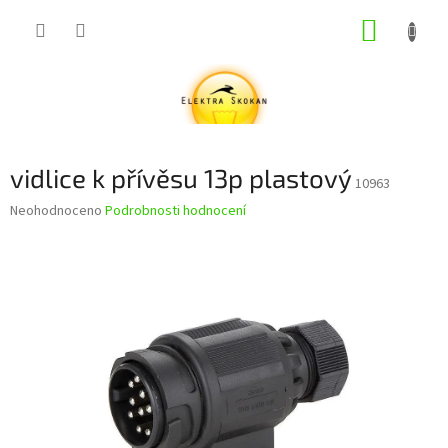
Přejít
NÁKUP
na
obsah
KOŠÍK
vidlice k přívěsu 13p plastový
10963
Průměrné
Neohodnoceno
Podrobnosti hodnocení
hodnocení
produktu
je
0,0
z
5
hvězdiček.