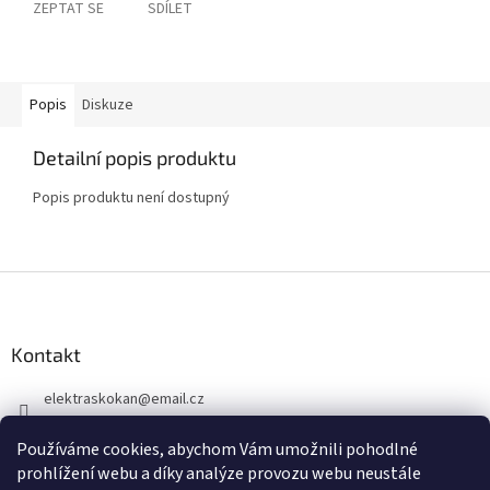
ZEPTAT SE
SDÍLET
Popis
Diskuze
Detailní popis produktu
Popis produktu není dostupný
Z
á
p
a
Kontakt
t
elektraskokan
@
email.cz
í
315 623 315
Používáme cookies, abychom Vám umožnili pohodlné
+420 737 802 398
prohlížení webu a díky analýze provozu webu neustále