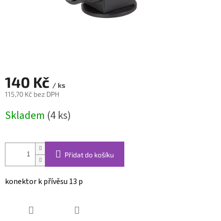
140 Kč
/ ks
115,70 Kč bez DPH
Měrná
Skladem
(4 ks)
cena:
Přidat do košíku
konektor k přívěsu 13 p