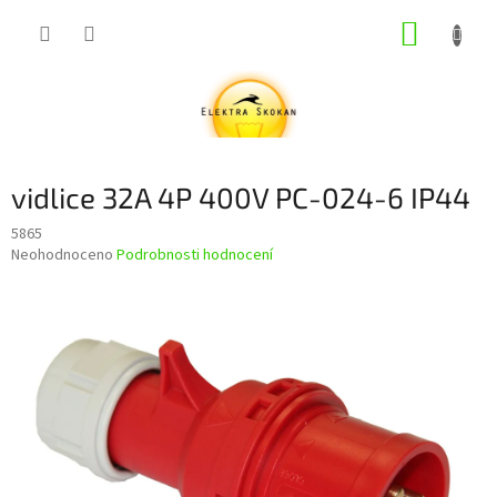
Přejít
NÁKUP
na
obsah
KOŠÍK
vidlice 32A 4P 400V PC-024-6 IP44
5865
Průměrné
Neohodnoceno
Podrobnosti hodnocení
hodnocení
produktu
je
0,0
z
5
hvězdiček.