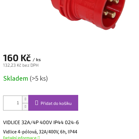
160 Kč
/ ks
132,23 Kč bez DPH
Měrná
Skladem
(>5 ks)
cena:
Přidat do košíku
VIDLICE 32A/4P 400V IP44 024-6
Vidlice 4-pólová, 32A/400V, 6h, IP44
Detailní informace