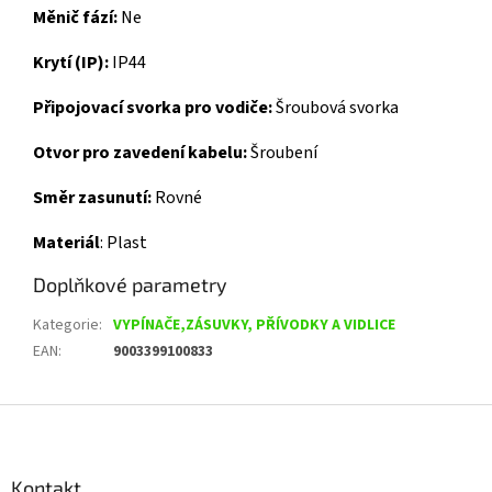
Měnič fází:
Ne
Krytí (IP):
IP44
Připojovací svorka pro vodiče:
Šroubová svorka
Otvor pro zavedení kabelu:
Šroubení
Směr zasunutí:
Rovné
Materiál
:
Plast
Doplňkové parametry
Kategorie
:
VYPÍNAČE,ZÁSUVKY, PŘÍVODKY A VIDLICE
EAN
:
9003399100833
Z
á
p
a
Kontakt