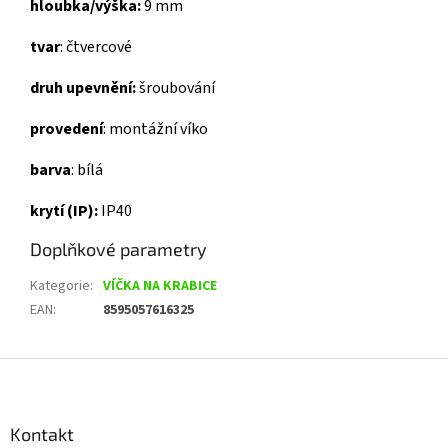
hloubka/výška:
9 mm
tvar
:
čtvercové
druh upevnění:
šroubování
provedení
:
montážní víko
barva
:
bílá
krytí (IP):
IP40
Doplňkové parametry
Kategorie
:
VÍČKA NA KRABICE
EAN
:
8595057616325
Z
á
p
a
Kontakt