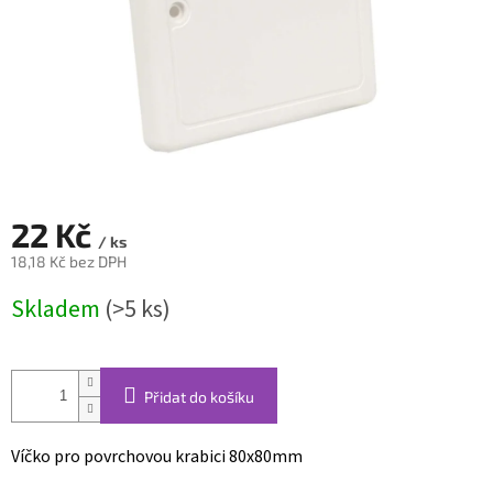
22 Kč
/ ks
18,18 Kč bez DPH
Měrná
Skladem
(>5 ks)
cena:
Přidat do košíku
Víčko pro povrchovou krabici 80x80mm