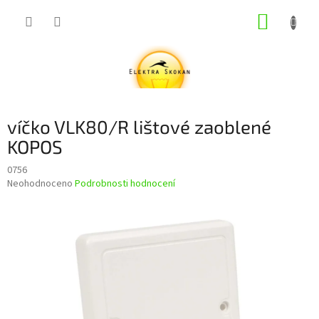
Přejít
NÁKUP
na
obsah
KOŠÍK
víčko VLK80/R lištové zaoblené
KOPOS
0756
Průměrné
Neohodnoceno
Podrobnosti hodnocení
hodnocení
produktu
je
0,0
z
5
hvězdiček.