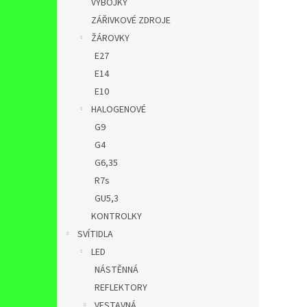
VÝBOJKY
ZÁŘIVKOVÉ ZDROJE
ŽÁROVKY
E27
E14
E10
HALOGENOVÉ
G9
G4
G6,35
R7s
GU5,3
KONTROLKY
SVÍTIDLA
LED
NÁSTĚNNÁ
REFLEKTORY
VESTAVNÁ