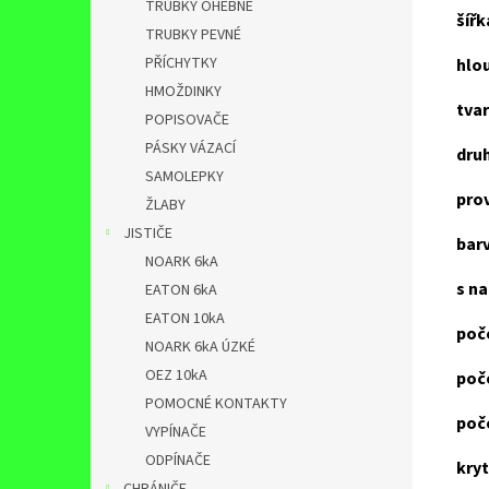
TRUBKY OHEBNÉ
šířk
TRUBKY PEVNÉ
PŘÍCHYTKY
hlo
HMOŽDINKY
tvar
POPISOVAČE
PÁSKY VÁZACÍ
dru
SAMOLEPKY
pro
ŽLABY
JISTIČE
bar
NOARK 6kA
s n
EATON 6kA
EATON 10kA
poč
NOARK 6kA ÚZKÉ
OEZ 10kA
poč
POMOCNÉ KONTAKTY
poč
VYPÍNAČE
ODPÍNAČE
kryt