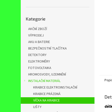
n
e
l
Přeskočit
Kategorie
kategorie
AKČNÍ ZBOŽÍ
VÝPRODEJ
AKU A BATERIE
BEZPEČNOSTNÍ TLAČÍTKA
DETEKTORY
ELEKTROMĚRY
FOTOVOLTAIKA
HROMOSVODY, UZEMNĚNÍ
Popi
INSTALAČNÍ MATERIÁL
KRABICE ELEKTROINSTALAČNÍ
KRABICE PRÁZDNÁ
Det
VÍČKA NA KRABICE
dél
LIŠTY