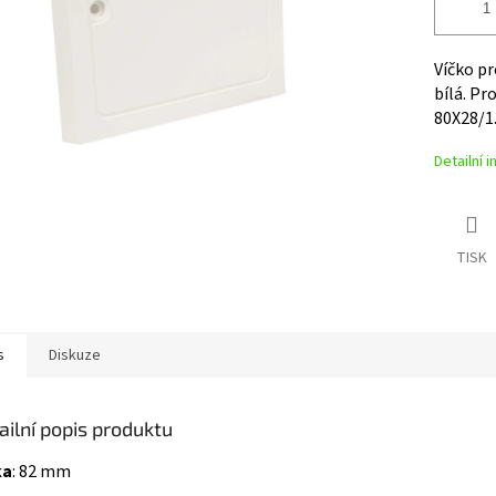
Víčko p
bílá. Pr
80X28/1.
Detailní 
TISK
s
Diskuze
ailní popis produktu
ka
:
82 mm