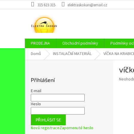
Přejít
315 623 315
elektraskokan@email.cz
na
obsah
PRODEJNA
Obchodní podmínky
Podmínky och
Domů
INSTALAČNÍ MATERIÁL
VÍČKA NA KRABIC
P
víčk
o
s
Průměr
Neohod
Přihlášení
t
hodnoce
r
produkt
E-mail
a
je
0,0
n
Heslo
z
n
5
í
hvězdič
PŘIHLÁSIT SE
p
Nová registrace
Zapomenuté heslo
a