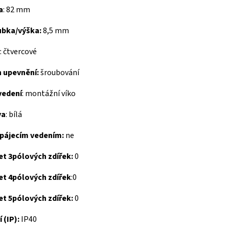
a
:
82 mm
ubka/výška:
8,5 mm
:
čtvercové
h upevnění:
šroubování
vedení
:
montážní víko
va
:
bílá
apájecím vedením:
ne
et 3pólových zdířek:
0
et 4pólových zdířek
:
0
et 5pólových zdířek:
0
í (IP):
IP40