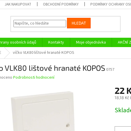
JAK NAKUPOVAT
OBCHODNÍ PODMÍNKY
PODMÍNKY OCHRANY OS
HLEDAT
rany osobních údajů
Kontakty
Moje objednávka
AKČNÍ 
E
víčko VLK80 lištové hranaté KOPOS
o VLK80 lištové hranaté KOPOS
0757
né
noceno
Podrobnosti hodnocení
ní
22 
u
18,18 Kč
Měrná
Skla
cena:
ek.