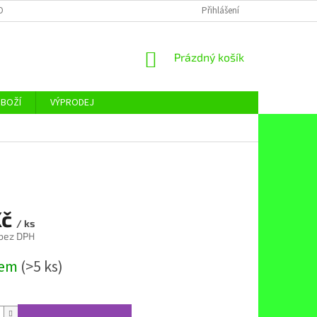
OBNÍCH ÚDAJŮ
Přihlášení
NÁKUPNÍ
Prázdný košík
KOŠÍK
ZBOŽÍ
VÝPRODEJ
Kč
/ ks
 bez DPH
dem
(>5 ks)