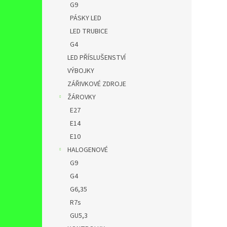
G9
PÁSKY LED
LED TRUBICE
G4
LED PŘÍSLUŠENSTVÍ
VÝBOJKY
ZÁŘIVKOVÉ ZDROJE
ŽÁROVKY
E27
E14
E10
HALOGENOVÉ
G9
G4
G6,35
R7s
GU5,3