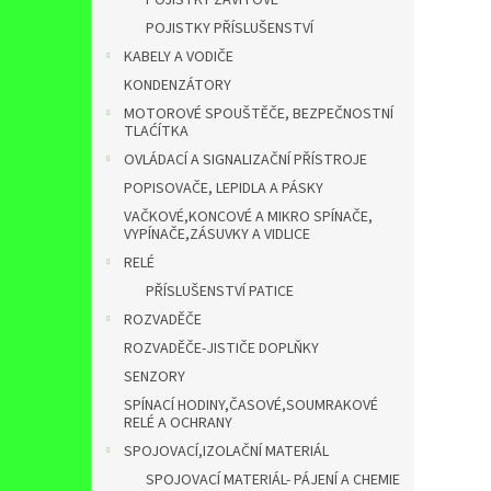
POJISTKY ZÁVITOVÉ
POJISTKY PŘÍSLUŠENSTVÍ
KABELY A VODIČE
KONDENZÁTORY
MOTOROVÉ SPOUŠTĚČE, BEZPEČNOSTNÍ
TLAĆÍTKA
OVLÁDACÍ A SIGNALIZAČNÍ PŘÍSTROJE
POPISOVAČE, LEPIDLA A PÁSKY
VAČKOVÉ,KONCOVÉ A MIKRO SPÍNAČE,
VYPÍNAČE,ZÁSUVKY A VIDLICE
RELÉ
PŘÍSLUŠENSTVÍ PATICE
ROZVADĚČE
ROZVADĚČE-JISTIČE DOPLŇKY
SENZORY
SPÍNACÍ HODINY,ČASOVÉ,SOUMRAKOVÉ
RELÉ A OCHRANY
SPOJOVACÍ,IZOLAČNÍ MATERIÁL
SPOJOVACÍ MATERIÁL- PÁJENÍ A CHEMIE