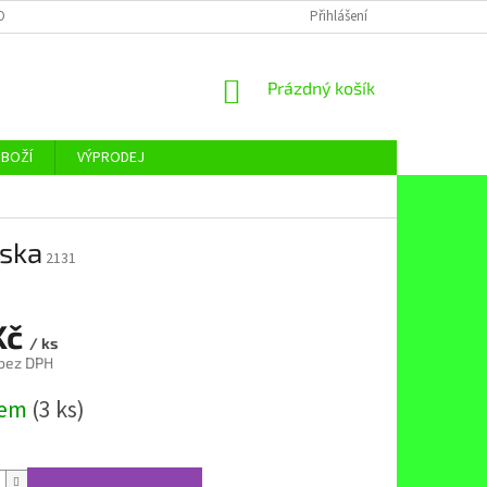
OBNÍCH ÚDAJŮ
Přihlášení
NÁKUPNÍ
Prázdný košík
KOŠÍK
ZBOŽÍ
VÝPRODEJ
ska
2131
Kč
/ ks
 bez DPH
dem
(3 ks)