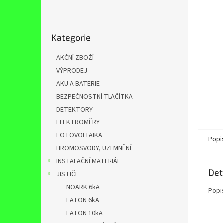
n
e
l
Přeskočit
Kategorie
kategorie
AKČNÍ ZBOŽÍ
VÝPRODEJ
AKU A BATERIE
BEZPEČNOSTNÍ TLAČÍTKA
DETEKTORY
ELEKTROMĚRY
FOTOVOLTAIKA
Popi
HROMOSVODY, UZEMNĚNÍ
INSTALAČNÍ MATERIÁL
Det
JISTIČE
NOARK 6kA
Popi
EATON 6kA
EATON 10kA