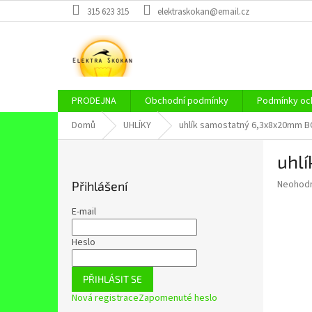
Přejít
315 623 315
elektraskokan@email.cz
na
obsah
PRODEJNA
Obchodní podmínky
Podmínky och
Domů
UHLÍKY
uhlík samostatný 6,3x8x20mm 
P
uhl
o
s
Průměr
Neohod
Přihlášení
t
hodnoce
r
produkt
E-mail
a
je
0,0
n
Heslo
z
n
5
í
hvězdič
PŘIHLÁSIT SE
p
Nová registrace
Zapomenuté heslo
a