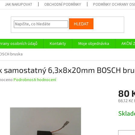
JAK NAKUPOVAT
OBCHODNÍ PODMÍNKY
PODMÍNKY OCHRANY OS
HLEDAT
rany osobních údajů
Kontakty
Moje objednávka
AKČNÍ 
BOSCH bruska
ík samostatný 6,3x8x20mm BOSCH bru
né
noceno
Podrobnosti hodnocení
ní
80 
u
66,12 Kč
Měrná
Skla
cena:
ek.