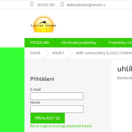
Přejít
315 623 315
elektraskokan@email.cz
na
obsah
PRODEJNA
Obchodní podmínky
Podmínky och
Domů
UHLÍKY
uhlík samostatný 6,2x15,7x20m
P
uhl
o
s
Průměr
Neohod
Přihlášení
t
hodnoce
r
produkt
E-mail
a
je
0,0
n
Heslo
z
n
5
í
hvězdič
PŘIHLÁSIT SE
p
Nová registrace
Zapomenuté heslo
a