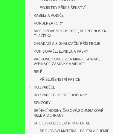
POJISTKY ZÁVITOVÉ
POJISTKY PŘÍSLUŠENSTVÍ
KABELY A VODIČE
KONDENZÁTORY
MOTOROVÉ SPOUŠTĚČE, BEZPEČNOSTNÍ
TLAĆÍTKA
OVLÁDACÍ A SIGNALIZAČNÍ PŘÍSTROJE
POPISOVAČE, LEPIDLA A PÁSKY
VAČKOVÉ,KONCOVÉ A MIKRO SPÍNAČE,
VYPÍNAČE,ZÁSUVKY A VIDLICE
RELÉ
PŘÍSLUŠENSTVÍ PATICE
ROZVADĚČE
ROZVADĚČE-JISTIČE DOPLŇKY
SENZORY
SPÍNACÍ HODINY,ČASOVÉ,SOUMRAKOVÉ
RELÉ A OCHRANY
SPOJOVACÍ,IZOLAČNÍ MATERIÁL
SPOJOVACÍ MATERIÁL- PÁJENÍ A CHEMIE