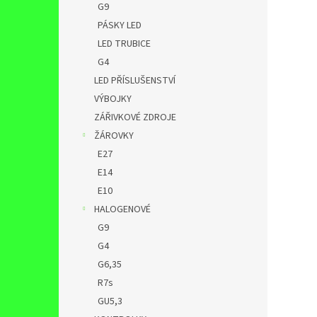
G9
PÁSKY LED
LED TRUBICE
G4
LED PŘÍSLUŠENSTVÍ
VÝBOJKY
ZÁŘIVKOVÉ ZDROJE
ŽÁROVKY
E27
E14
E10
HALOGENOVÉ
G9
G4
G6,35
R7s
GU5,3