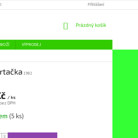
OBNÍCH ÚDAJŮ
Přihlášení
NÁKUPNÍ
Prázdný košík
KOŠÍK
ZBOŽÍ
VÝPRODEJ
rtačka
1982
Kč
/ ks
 bez DPH
dem
(5 ks)