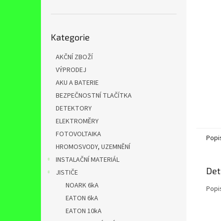
n
e
l
Přeskočit
Kategorie
kategorie
AKČNÍ ZBOŽÍ
VÝPRODEJ
AKU A BATERIE
BEZPEČNOSTNÍ TLAČÍTKA
DETEKTORY
ELEKTROMĚRY
FOTOVOLTAIKA
Popi
HROMOSVODY, UZEMNĚNÍ
INSTALAČNÍ MATERIÁL
Det
JISTIČE
NOARK 6kA
Popi
EATON 6kA
EATON 10kA