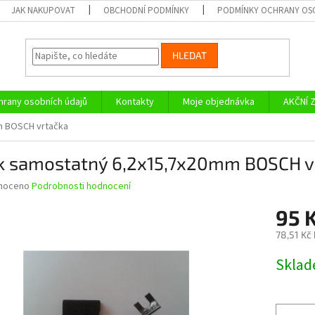
JAK NAKUPOVAT
OBCHODNÍ PODMÍNKY
PODMÍNKY OCHRANY OS
HLEDAT
rany osobních údajů
Kontakty
Moje objednávka
AKČNÍ 
m BOSCH vrtačka
ík samostatný 6,2x15,7x20mm BOSCH v
né
noceno
Podrobnosti hodnocení
ní
95 
u
78,51 Kč
Měrná
Skla
cena:
ek.