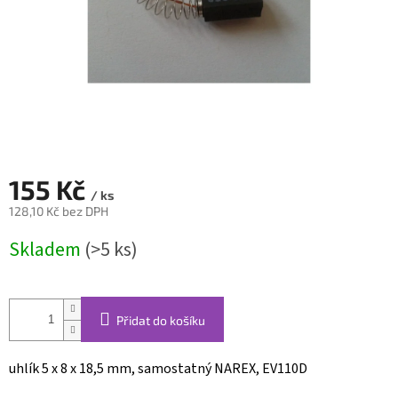
155 Kč
/ ks
128,10 Kč bez DPH
Měrná
Skladem
(>5 ks)
cena:
Přidat do košíku
uhlík 5 x 8 x 18,5 mm, samostatný NAREX, EV110D