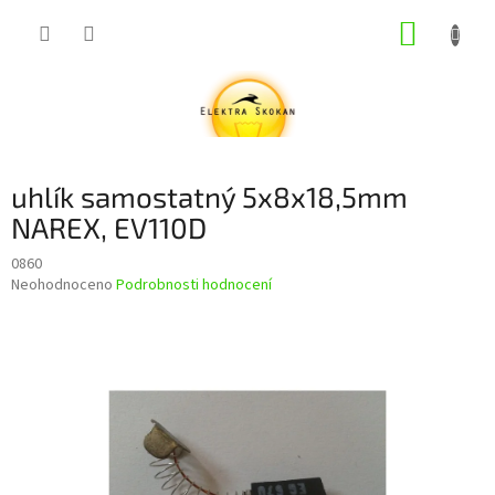
Přejít
NÁKUP
na
obsah
KOŠÍK
uhlík samostatný 5x8x18,5mm
NAREX, EV110D
0860
Průměrné
Neohodnoceno
Podrobnosti hodnocení
hodnocení
produktu
je
0,0
z
5
hvězdiček.