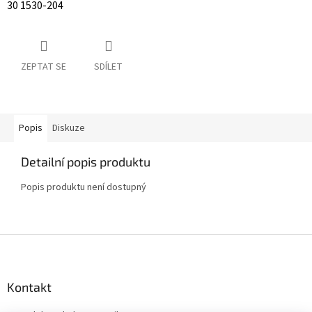
30 1530-204
ZEPTAT SE
SDÍLET
Popis
Diskuze
Detailní popis produktu
Popis produktu není dostupný
Z
á
p
a
Kontakt
t