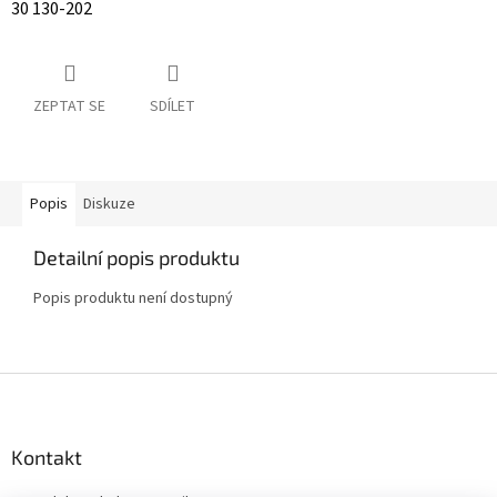
30 130-202
ZEPTAT SE
SDÍLET
Popis
Diskuze
Detailní popis produktu
Popis produktu není dostupný
Z
á
p
a
Kontakt
t