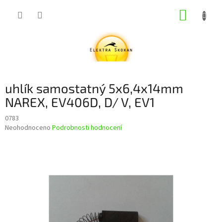
Přejít
NÁKUP
na
obsah
KOŠÍK
uhlík samostatný 5x6,4x14mm
NAREX, EV406D, D/ V, EV1
0783
Průměrné
Neohodnoceno
Podrobnosti hodnocení
hodnocení
produktu
je
0,0
z
5
hvězdiček.