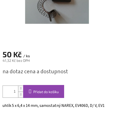
50 Kč
/ ks
41,32 Kč bez DPH
Měrná
na dotaz cena a dostupnost
cena:
Přidat do košíku
uhlík 5 x 6,4 x 14 mm, samostatný NAREX, EV406D, D/ V, EV1