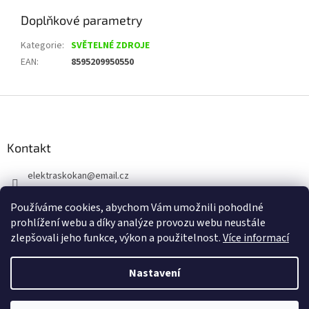
Doplňkové parametry
Kategorie
:
SVĚTELNÉ ZDROJE
EAN
:
8595209950550
Z
á
p
a
Kontakt
t
elektraskokan
@
email.cz
í
315 623 315
Používáme cookies, abychom Vám umožnili pohodlné
+420 737 802 398
prohlížení webu a díky analýze provozu webu neustále
zlepšovali jeho funkce, výkon a použitelnost.
Více informací
Nastavení
Vytvořil Shoptet