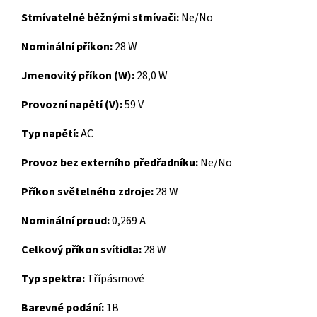
Stmívatelné běžnými stmívači:
Ne/No
Nominální příkon:
28 W
Jmenovitý příkon (W):
28,0 W
Provozní napětí (V):
59 V
Typ napětí:
AC
Provoz bez externího předřadníku:
Ne/No
Příkon světelného zdroje:
28 W
Nominální proud:
0,269 A
Celkový příkon svítidla:
28 W
Typ spektra:
Třípásmové
Barevné podání:
1B