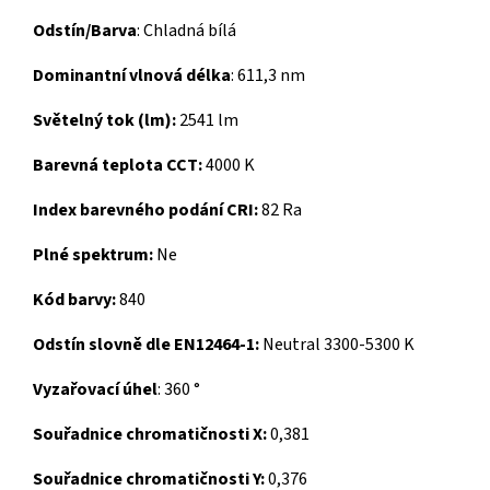
Odstín/Barva
: Chladná bílá
Dominantní vlnová délka
: 611,3 nm
Světelný tok (lm):
2541 lm
Barevná teplota CCT:
4000 K
Index barevného podání CRI:
82 Ra
Plné spektrum:
Ne
Kód barvy:
840
Odstín slovně dle EN12464-1:
Neutral 3300-5300 K
Vyzařovací úhel
: 360 °
Souřadnice chromatičnosti X:
0,381
Souřadnice chromatičnosti Y:
0,376