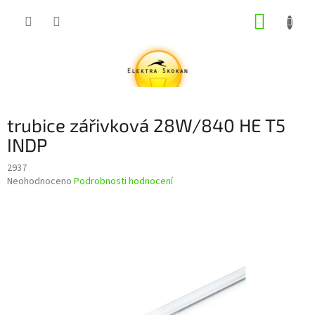
Přejít
NÁKUP
na
obsah
KOŠÍK
trubice zářivková 28W/840 HE T5
INDP
2937
Průměrné
Neohodnoceno
Podrobnosti hodnocení
hodnocení
produktu
je
0,0
z
5
hvězdiček.