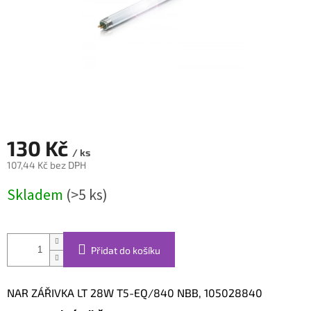
130 Kč
/ ks
107,44 Kč bez DPH
Měrná
Skladem
(>5 ks)
cena:
Přidat do košíku
NAR ZÁŘIVKA LT 28W T5-EQ/840 NBB, 105028840