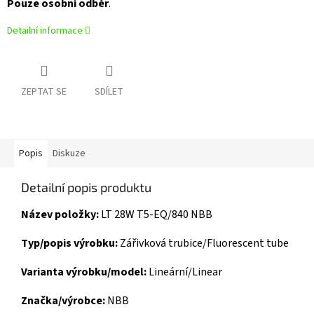
Pouze osobní odběr
.
Detailní informace
ZEPTAT SE
SDÍLET
Popis
Diskuze
Detailní popis produktu
Název položky:
LT 28W T5-EQ/840 NBB
Typ/popis výrobku:
Zářivková trubice/Fluorescent tube
Varianta výrobku/model:
Lineární/Linear
Značka/výrobce:
NBB