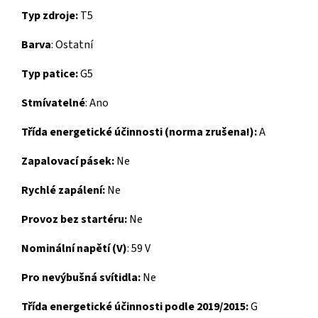
Typ zdroje:
T5
Barva
: Ostatní
Typ patice:
G5
Stmívatelné
: Ano
Třída energetické účinnosti (norma zrušena!):
A
Zapalovací pásek:
Ne
Rychlé zapálení:
Ne
Provoz bez startéru:
Ne
Nominální napětí (V)
: 59 V
P
ro nevýbušná svítidla:
Ne
Třída energetické účinnosti podle 2019/2015:
G