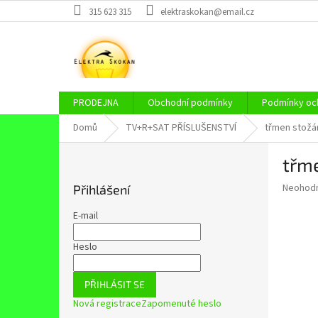
Přejít
315 623 315
elektraskokan@email.cz
na
obsah
PRODEJNA
Obchodní podmínky
Podmínky och
Domů
TV+R+SAT PŘÍSLUŠENSTVÍ
třmen stož
P
třm
o
s
Průměr
Neohod
Přihlášení
t
hodnoce
r
produkt
E-mail
a
je
0,0
n
Heslo
z
n
5
í
hvězdič
PŘIHLÁSIT SE
p
Nová registrace
Zapomenuté heslo
a