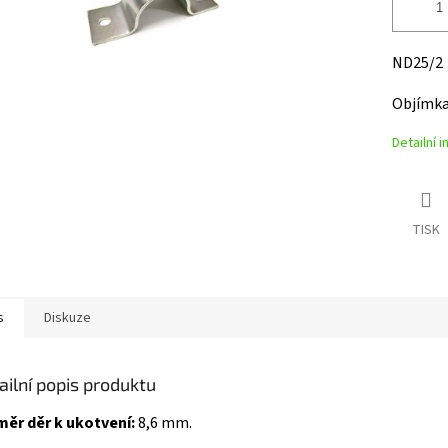
ND25/2
Objímka
Detailní 
TISK
s
Diskuze
ailní popis produktu
ěr děr k ukotvení:
8,6 mm.