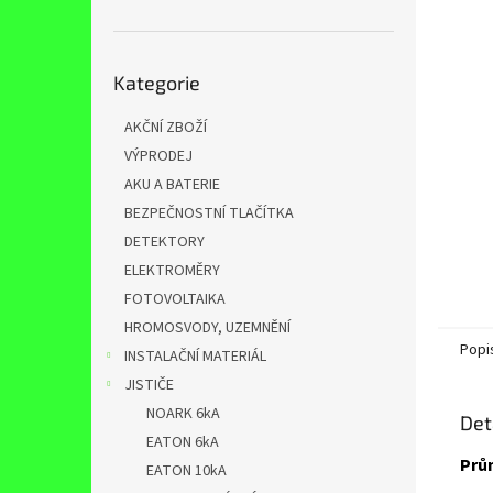
n
e
l
Přeskočit
Kategorie
kategorie
AKČNÍ ZBOŽÍ
VÝPRODEJ
AKU A BATERIE
BEZPEČNOSTNÍ TLAČÍTKA
DETEKTORY
ELEKTROMĚRY
FOTOVOLTAIKA
HROMOSVODY, UZEMNĚNÍ
Popi
INSTALAČNÍ MATERIÁL
JISTIČE
NOARK 6kA
Det
EATON 6kA
Prům
EATON 10kA