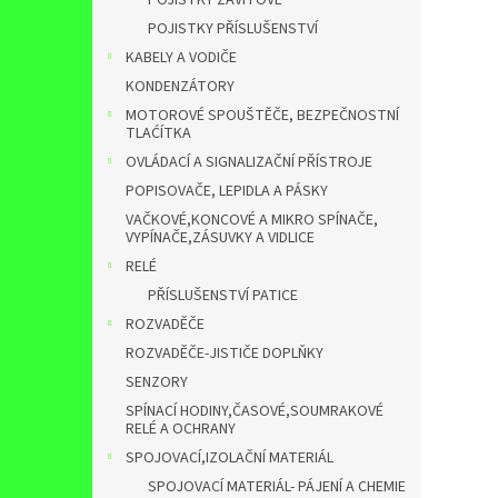
POJISTKY ZÁVITOVÉ
POJISTKY PŘÍSLUŠENSTVÍ
KABELY A VODIČE
KONDENZÁTORY
MOTOROVÉ SPOUŠTĚČE, BEZPEČNOSTNÍ
TLAĆÍTKA
OVLÁDACÍ A SIGNALIZAČNÍ PŘÍSTROJE
POPISOVAČE, LEPIDLA A PÁSKY
VAČKOVÉ,KONCOVÉ A MIKRO SPÍNAČE,
VYPÍNAČE,ZÁSUVKY A VIDLICE
RELÉ
PŘÍSLUŠENSTVÍ PATICE
ROZVADĚČE
ROZVADĚČE-JISTIČE DOPLŇKY
SENZORY
SPÍNACÍ HODINY,ČASOVÉ,SOUMRAKOVÉ
RELÉ A OCHRANY
SPOJOVACÍ,IZOLAČNÍ MATERIÁL
SPOJOVACÍ MATERIÁL- PÁJENÍ A CHEMIE