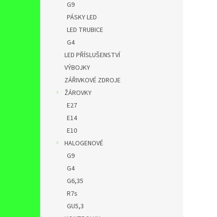
G9
PÁSKY LED
LED TRUBICE
G4
LED PŘÍSLUŠENSTVÍ
VÝBOJKY
ZÁŘIVKOVÉ ZDROJE
ŽÁROVKY
E27
E14
E10
HALOGENOVÉ
G9
G4
G6,35
R7s
GU5,3