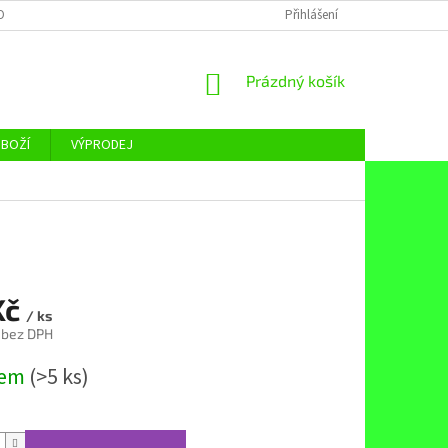
OBNÍCH ÚDAJŮ
Přihlášení
NÁKUPNÍ
Prázdný košík
KOŠÍK
ZBOŽÍ
VÝPRODEJ
Kč
/ ks
 bez DPH
dem
(>5 ks)