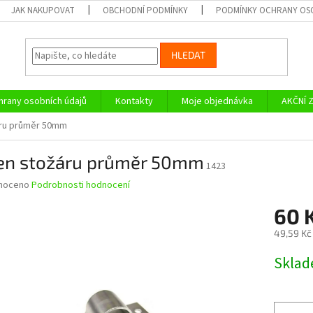
JAK NAKUPOVAT
OBCHODNÍ PODMÍNKY
PODMÍNKY OCHRANY OS
HLEDAT
rany osobních údajů
Kontakty
Moje objednávka
AKČNÍ 
áru průměr 50mm
en stožáru průměr 50mm
1423
né
noceno
Podrobnosti hodnocení
ní
60 
u
49,59 Kč
Měrná
Skla
cena:
ek.