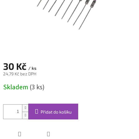
30 Kč
/ ks
24,79 Kč bez DPH
Měrná
Skladem
(3 ks)
cena:
Přidat do košíku