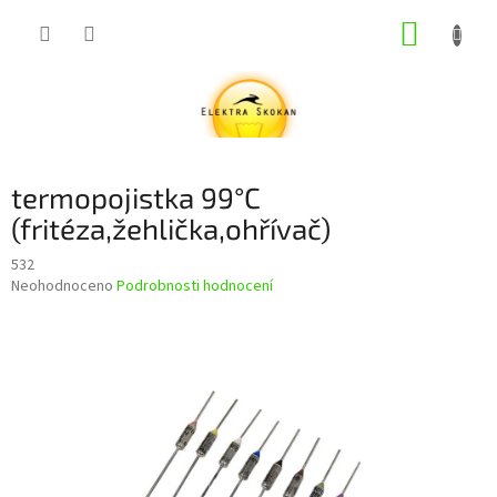
Přejít
NÁKUP
na
obsah
KOŠÍK
termopojistka 99°C
(fritéza,žehlička,ohřívač)
532
Průměrné
Neohodnoceno
Podrobnosti hodnocení
hodnocení
produktu
je
0,0
z
5
hvězdiček.