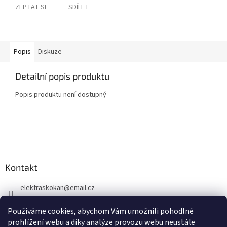
ZEPTAT SE
SDÍLET
Popis
Diskuze
Detailní popis produktu
Popis produktu není dostupný
Z
á
p
a
Kontakt
t
elektraskokan
@
email.cz
í
315 623 315
Používáme cookies, abychom Vám umožnili pohodlné
+420 737 802 398
prohlížení webu a díky analýze provozu webu neustále