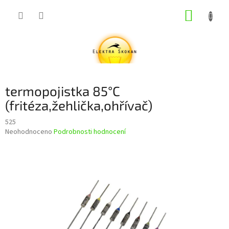
Přejít
NÁKUP
na
obsah
KOŠÍK
termopojistka 85°C
(fritéza,žehlička,ohřívač)
525
Průměrné
Neohodnoceno
Podrobnosti hodnocení
hodnocení
produktu
je
0,0
z
5
hvězdiček.