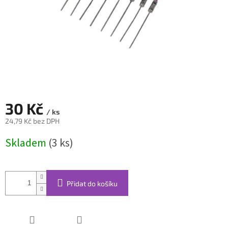
30 Kč
/ ks
24,79 Kč bez DPH
Měrná
Skladem
(3 ks)
cena:
Přidat do košíku