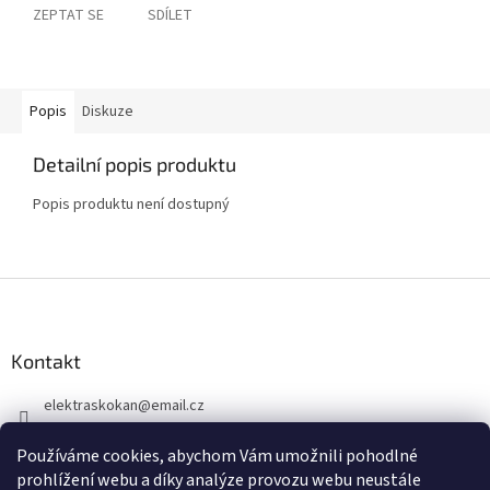
ZEPTAT SE
SDÍLET
Popis
Diskuze
Detailní popis produktu
Popis produktu není dostupný
Z
á
p
a
Kontakt
t
elektraskokan
@
email.cz
í
315 623 315
Používáme cookies, abychom Vám umožnili pohodlné
+420 737 802 398
prohlížení webu a díky analýze provozu webu neustále