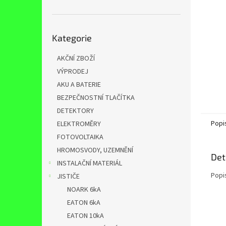
n
e
l
Přeskočit
Kategorie
kategorie
AKČNÍ ZBOŽÍ
VÝPRODEJ
AKU A BATERIE
BEZPEČNOSTNÍ TLAČÍTKA
DETEKTORY
Popi
ELEKTROMĚRY
FOTOVOLTAIKA
HROMOSVODY, UZEMNĚNÍ
Det
INSTALAČNÍ MATERIÁL
Popi
JISTIČE
NOARK 6kA
EATON 6kA
EATON 10kA