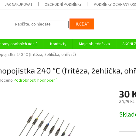
JAK NAKUPOVAT
OBCHODNÍ PODMÍNKY
PODMÍNKY OCHRANY OS
HLEDAT
rany osobních údajů
Kontakty
Moje objednávka
AKČNÍ 
pojistka 240 °C (fritéza, žehlička, ohřívač)
opojistka 240 °C (fritéza, žehlička, ohř
né
noceno
Podrobnosti hodnocení
ní
30 
u
24,79 Kč
Měrná
Skla
cena:
ek.