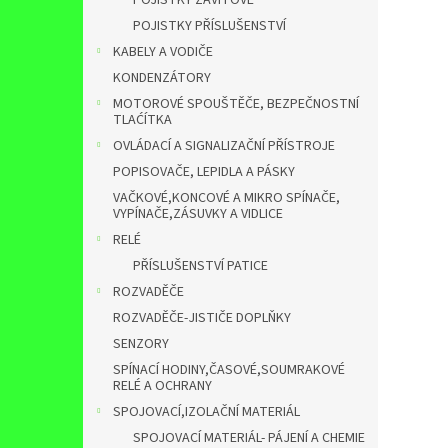
POJISTKY ZÁVITOVÉ
POJISTKY PŘÍSLUŠENSTVÍ
KABELY A VODIČE
KONDENZÁTORY
MOTOROVÉ SPOUŠTĚČE, BEZPEČNOSTNÍ
TLAĆÍTKA
OVLÁDACÍ A SIGNALIZAČNÍ PŘÍSTROJE
POPISOVAČE, LEPIDLA A PÁSKY
VAČKOVÉ,KONCOVÉ A MIKRO SPÍNAČE,
VYPÍNAČE,ZÁSUVKY A VIDLICE
RELÉ
PŘÍSLUŠENSTVÍ PATICE
ROZVADĚČE
ROZVADĚČE-JISTIČE DOPLŇKY
SENZORY
SPÍNACÍ HODINY,ČASOVÉ,SOUMRAKOVÉ
RELÉ A OCHRANY
SPOJOVACÍ,IZOLAČNÍ MATERIÁL
SPOJOVACÍ MATERIÁL- PÁJENÍ A CHEMIE