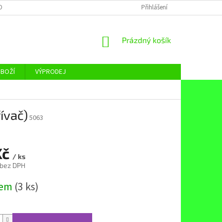
OBNÍCH ÚDAJŮ
Přihlášení
NÁKUPNÍ
Prázdný košík
KOŠÍK
ZBOŽÍ
VÝPRODEJ
ívač)
5063
Kč
/ ks
 bez DPH
dem
(3 ks)