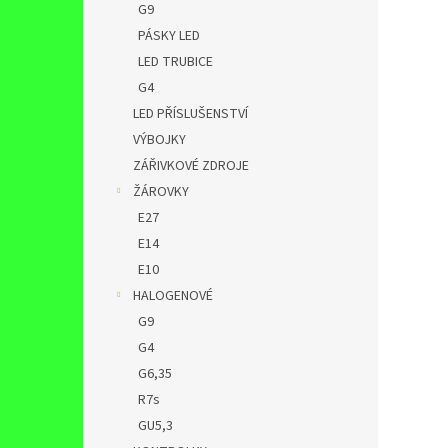
G9
PÁSKY LED
LED TRUBICE
G4
LED PŘÍSLUŠENSTVÍ
VÝBOJKY
ZÁŘIVKOVÉ ZDROJE
ŽÁROVKY
E27
E14
E10
HALOGENOVÉ
G9
G4
G6,35
R7s
GU5,3