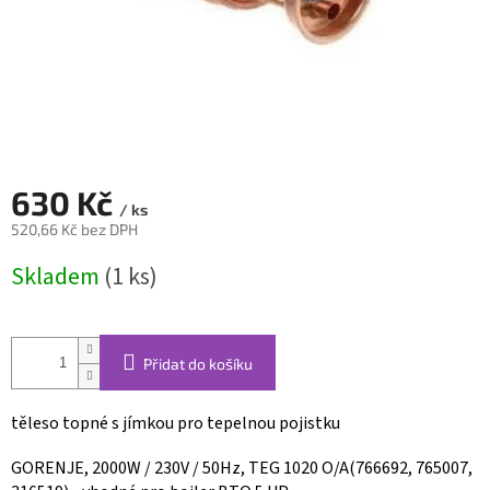
630 Kč
/ ks
520,66 Kč bez DPH
Měrná
Skladem
(1 ks)
cena:
Přidat do košíku
těleso topné s jímkou pro tepelnou pojistku
GORENJE, 2000W / 230V / 50Hz, TEG 1020 O/A(766692, 765007,