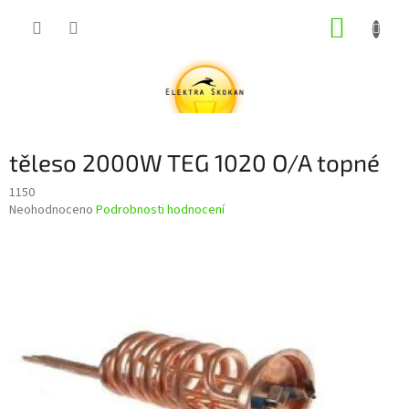
Přejít
NÁKUP
na
obsah
KOŠÍK
těleso 2000W TEG 1020 O/A topné
1150
Průměrné
Neohodnoceno
Podrobnosti hodnocení
hodnocení
produktu
je
0,0
z
5
hvězdiček.