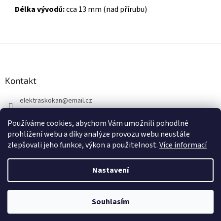
Délka vývodů:
cca 13 mm (nad přírubu)
Z
á
p
a
Kontakt
t
elektraskokan
@
email.cz
í
315 623 315
Používáme cookies, abychom Vám umožnili pohodlné
+420 737 802 398
prohlížení webu a díky analýze provozu webu neustále
zlepšovali jeho funkce, výkon a použitelnost.
Více informací
Nastavení
Vytvořil Shoptet
Souhlasím
Copyright 2026
www.elektraskokan.cz
. Všechna práva vyhrazena.