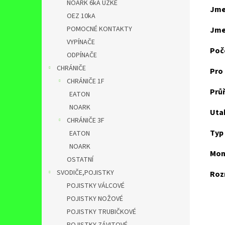
NOARK 6kA ÚZKÉ
Jmen
OEZ 10kA
POMOCNÉ KONTAKTY
Jmen
VYPÍNAČE
Poč
ODPÍNAČE
CHRÁNIČE
Pro
CHRÁNIČE 1F
Průř
EATON
NOARK
Uta
CHRÁNIČE 3F
Typ 
EATON
NOARK
Mont
OSTATNÍ
SVODIČE,POJISTKY
Roz
POJISTKY VÁLCOVÉ
POJISTKY NOŽOVÉ
POJISTKY TRUBIČKOVÉ