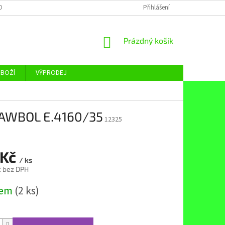
OBNÍCH ÚDAJŮ
Přihlášení
NÁKUPNÍ
Prázdný košík
KOŠÍK
ZBOŽÍ
VÝPRODEJ
PAWBOL E.4160/35
12325
 Kč
/ ks
č bez DPH
dem
(2 ks)