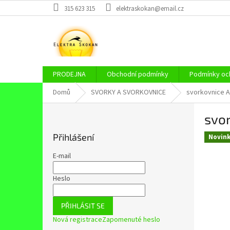
Přejít
315 623 315
elektraskokan@email.cz
na
obsah
PRODEJNA
Obchodní podmínky
Podmínky och
Domů
SVORKY A SVORKOVNICE
svorkovnice A
P
svo
o
s
Přihlášení
Novin
t
r
E-mail
a
n
Heslo
n
í
PŘIHLÁSIT SE
p
Nová registrace
Zapomenuté heslo
a