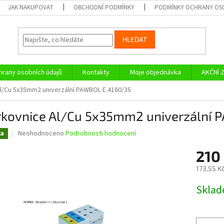
JAK NAKUPOVAT
OBCHODNÍ PODMÍNKY
PODMÍNKY OCHRANY OS
HLEDAT
rany osobních údajů
Kontakty
Moje objednávka
AKČNÍ 
l/Cu 5x35mm2 univerzální PAWBOL E.4160/35
rkovnice Al/Cu 5x35mm2 univerzální 
Průměrné
Neohodnoceno
Podrobnosti hodnocení
ka
hodnocení
produktu
210
je
173,55 K
0,0
z
Měrná
Skla
5
cena:
hvězdiček.