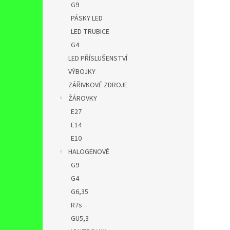
G9
PÁSKY LED
LED TRUBICE
G4
LED PŘÍSLUŠENSTVÍ
VÝBOJKY
ZÁŘIVKOVÉ ZDROJE
ŽÁROVKY
E27
E14
E10
HALOGENOVÉ
G9
G4
G6,35
R7s
GU5,3