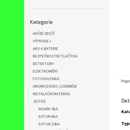
n
e
l
Přeskočit
Kategorie
kategorie
AKČNÍ ZBOŽÍ
VÝPRODEJ
AKU A BATERIE
BEZPEČNOSTNÍ TLAČÍTKA
DETEKTORY
ELEKTROMĚRY
FOTOVOLTAIKA
Popi
HROMOSVODY, UZEMNĚNÍ
INSTALAČNÍ MATERIÁL
Det
JISTIČE
NOARK 6kA
Kat
EATON 6kA
Typ
EATON 10kA