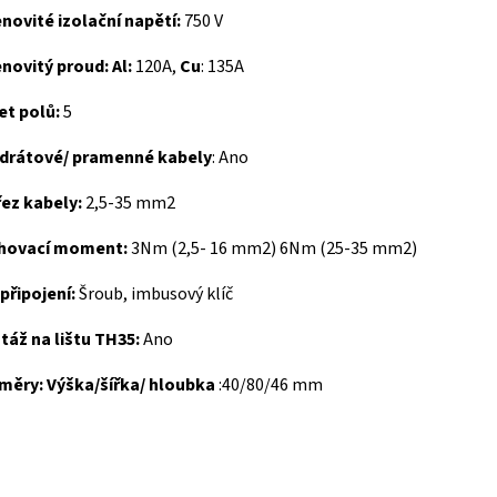
ovité izolační napětí:
750 V
ovitý proud: Al:
120A,
Cu
: 135A
et polů:
5
 drátové/ pramenné kabely
: Ano
ez kabely:
2,5-35 mm2
hovací moment:
3Nm (2,5- 16 mm2) 6Nm (25-35 mm2)
připojení:
Šroub, imbusový klíč
áž na lištu TH35:
Ano
měry: Výška/šířka/ hloubka
:40/80/46 mm