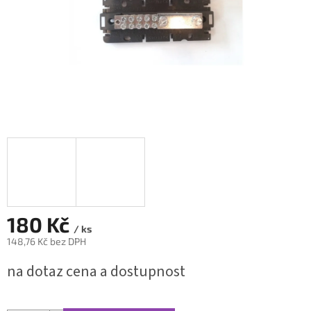
180 Kč
/ ks
148,76 Kč bez DPH
Měrná
na dotaz cena a dostupnost
cena: