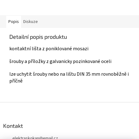
Popis
Diskuze
Detailní popis produktu
kontaktní lišta z poniklované mosazi
šrouby a příložky z galvanicky pozinkované oceli
lze uchytit šrouby nebo na lištu DIN 35 mm rovnoběžně i
příčně
Z
á
p
a
Kontakt
t
elektraskokan
@
email.cz