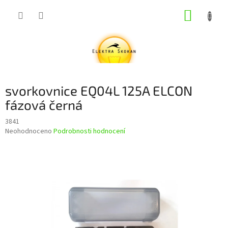
Přejít
NÁKUP
na
obsah
KOŠÍK
svorkovnice EQ04L 125A ELCON
fázová černá
3841
Průměrné
Neohodnoceno
Podrobnosti hodnocení
hodnocení
produktu
je
0,0
z
5
hvězdiček.