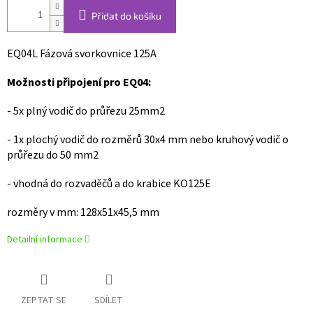
Přidat do košíku
EQ04L Fázová svorkovnice 125A
Možnosti připojení pro EQ04:
- 5x plný vodič do průřezu 25mm2
- 1x plochý vodič do rozměrů 30x4 mm nebo kruhový vodič o
průřezu do 50 mm2
- vhodná do rozvaděčů a do krabice KO125E
rozměry v mm: 128x51x45,5 mm
Detailní informace
ZEPTAT SE
SDÍLET