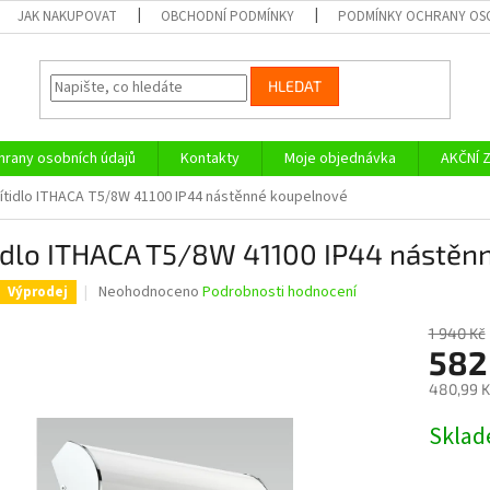
JAK NAKUPOVAT
OBCHODNÍ PODMÍNKY
PODMÍNKY OCHRANY OS
HLEDAT
rany osobních údajů
Kontakty
Moje objednávka
AKČNÍ 
ítidlo ITHACA T5/8W 41100 IP44 nástěnné koupelnové
tidlo ITHACA T5/8W 41100 IP44 nástěn
Průměrné
Neohodnoceno
Podrobnosti hodnocení
Výprodej
hodnocení
produktu
1 940 Kč
je
582
0,0
480,99 K
z
5
Měrná
Skla
hvězdiček.
cena: