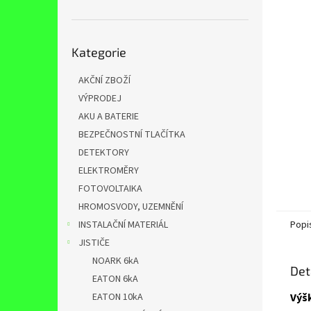
n
e
l
Přeskočit
Kategorie
kategorie
AKČNÍ ZBOŽÍ
VÝPRODEJ
AKU A BATERIE
BEZPEČNOSTNÍ TLAČÍTKA
DETEKTORY
ELEKTROMĚRY
FOTOVOLTAIKA
HROMOSVODY, UZEMNĚNÍ
INSTALAČNÍ MATERIÁL
Popi
JISTIČE
NOARK 6kA
Det
EATON 6kA
EATON 10kA
Výš