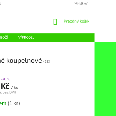
OBNÍCH ÚDAJŮ
Přihlášení
NÁKUPNÍ
Prázdný košík
KOŠÍK
ZBOŽÍ
VÝPRODEJ
né koupelnové
4223
–70 %
 Kč
/ ks
č bez DPH
dem
(1 ks)