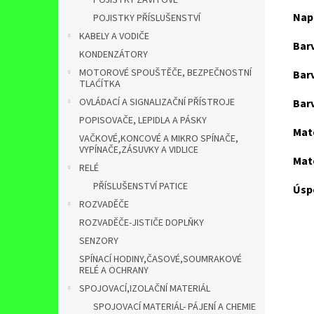
POJISTKY ZÁVITOVÉ
Napě
POJISTKY PŘÍSLUŠENSTVÍ
KABELY A VODIČE
Barv
KONDENZÁTORY
MOTOROVÉ SPOUŠTĚČE, BEZPEČNOSTNÍ
Barv
TLAĆÍTKA
OVLÁDACÍ A SIGNALIZAČNÍ PŘÍSTROJE
Barv
POPISOVAČE, LEPIDLA A PÁSKY
Mate
VAČKOVÉ,KONCOVÉ A MIKRO SPÍNAČE,
VYPÍNAČE,ZÁSUVKY A VIDLICE
Mate
RELÉ
PŘÍSLUŠENSTVÍ PATICE
Úspo
ROZVADĚČE
ROZVADĚČE-JISTIČE DOPLŇKY
SENZORY
SPÍNACÍ HODINY,ČASOVÉ,SOUMRAKOVÉ
RELÉ A OCHRANY
SPOJOVACÍ,IZOLAČNÍ MATERIÁL
SPOJOVACÍ MATERIÁL- PÁJENÍ A CHEMIE