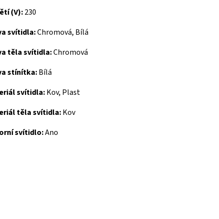
tí (V):
230
a svítidla:
Chromová, Bílá
a těla svítidla:
Chromová
a stínítka:
Bílá
riál svítidla:
Kov, Plast
riál těla svítidla:
Kov
rní svítidlo:
Ano