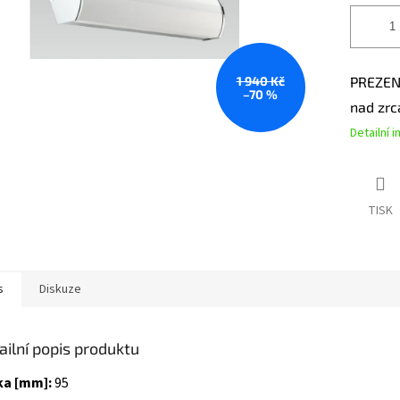
1 940 Kč
PREZENT
–70 %
nad zrc
Detailní 
TISK
s
Diskuze
ailní popis produktu
ka [mm]:
95