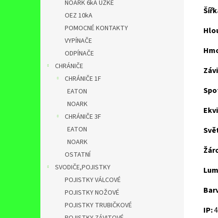
NOARK 6kA ÚZKÉ
Šířk
OEZ 10kA
POMOCNÉ KONTAKTY
Hlo
VYPÍNAČE
Hmo
ODPÍNAČE
CHRÁNIČE
Závi
CHRÁNIČE 1F
Spo
EATON
NOARK
Ekv
CHRÁNIČE 3F
EATON
Svět
NOARK
Žár
OSTATNÍ
SVODIČE,POJISTKY
Lum
POJISTKY VÁLCOVÉ
Barv
POJISTKY NOŽOVÉ
POJISTKY TRUBIČKOVÉ
IP:
4