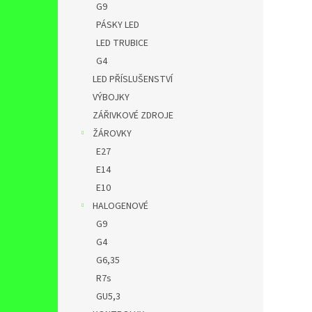
G9
PÁSKY LED
LED TRUBICE
G4
LED PŘÍSLUŠENSTVÍ
VÝBOJKY
ZÁŘIVKOVÉ ZDROJE
ŽÁROVKY
E27
E14
E10
HALOGENOVÉ
G9
G4
G6,35
R7s
GU5,3