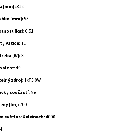
a [mm]:
312
ubka [mm]:
55
tnost [kg]:
0,51
t / Patice:
T5
třeba [W]:
8
ivalent
: 40
elný zdroj:
1xT5 8W
ovky součástí:
Ne
eny [lm]:
700
a světla v Kelvinech:
4000
4