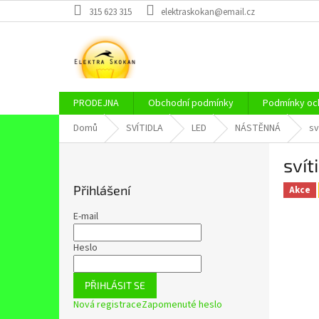
Přejít
315 623 315
elektraskokan@email.cz
na
obsah
PRODEJNA
Obchodní podmínky
Podmínky och
Domů
SVÍTIDLA
LED
NÁSTĚNNÁ
sv
P
sví
o
s
Přihlášení
Akce
t
r
E-mail
a
n
Heslo
n
í
PŘIHLÁSIT SE
p
Nová registrace
Zapomenuté heslo
a