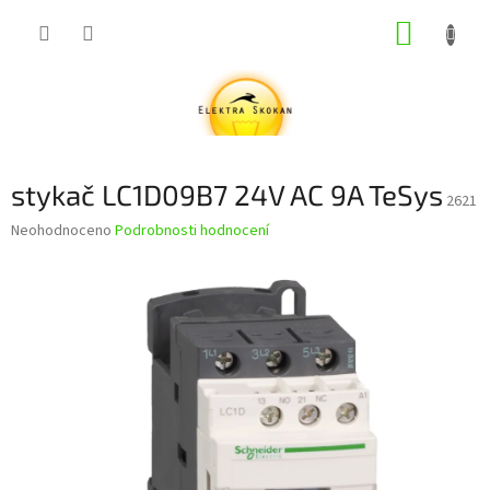
Přejít
NÁKUP
na
obsah
KOŠÍK
stykač LC1D09B7 24V AC 9A TeSys
2621
Průměrné
Neohodnoceno
Podrobnosti hodnocení
hodnocení
produktu
je
0,0
z
5
hvězdiček.