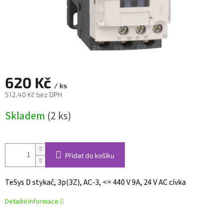
620 Kč
/ ks
512,40 Kč bez DPH
Měrná
Skladem
(2 ks)
cena:
Přidat do košíku
TeSys D stykač, 3p(3Z), AC-3, <= 440 V 9A, 24 V AC cívka
Detailní informace