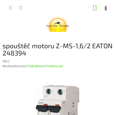
Přejít
NÁKUP
na
obsah
KOŠÍK
spouštěč motoru Z-MS-1,6/2 EATON
248394
0011
Průměrné
Neohodnoceno
Podrobnosti hodnocení
hodnocení
produktu
je
0,0
z
5
hvězdiček.