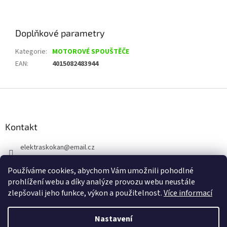
Doplňkové parametry
Kategorie
:
MOTOROVÉ SPOUŠTĚČE
EAN
:
4015082483944
Z
á
p
a
Kontakt
t
elektraskokan
@
email.cz
í
315 623 315
Používáme cookies, abychom Vám umožnili pohodlné
+420 737 802 398
prohlížení webu a díky analýze provozu webu neustále
zlepšovali jeho funkce, výkon a použitelnost.
Více informací
Nastavení
Vytvořil Shoptet