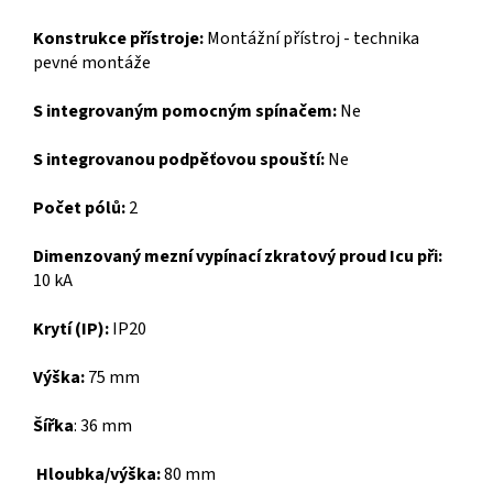
Konstrukce přístroje:
Montážní přístroj - technika
pevné montáže
S integrovaným pomocným spínačem:
Ne
S integrovanou podpěťovou spouští:
Ne
Počet pólů:
2
Dimenzovaný mezní vypínací zkratový proud Icu při:
10 kA
Krytí (IP):
IP20
Výška:
75 mm
Šířka
:
36 mm
Hloubka/výška:
80 mm