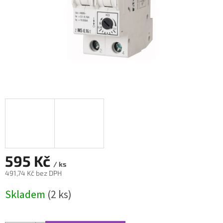
595 Kč
/ ks
491,74 Kč bez DPH
Měrná
Skladem
(2 ks)
cena: