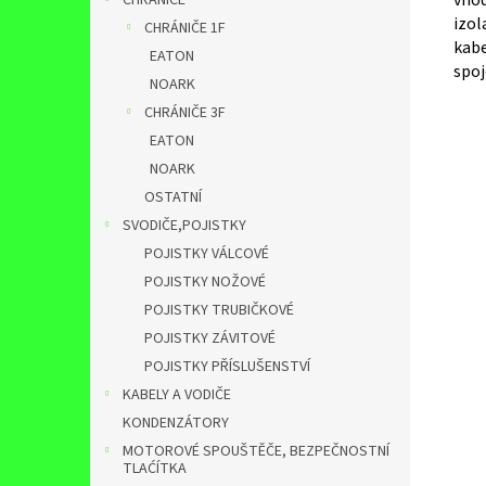
vhod
CHRÁNIČE
izol
CHRÁNIČE 1F
kabe
EATON
spoj
NOARK
CHRÁNIČE 3F
EATON
NOARK
OSTATNÍ
SVODIČE,POJISTKY
POJISTKY VÁLCOVÉ
POJISTKY NOŽOVÉ
POJISTKY TRUBIČKOVÉ
POJISTKY ZÁVITOVÉ
POJISTKY PŘÍSLUŠENSTVÍ
KABELY A VODIČE
KONDENZÁTORY
MOTOROVÉ SPOUŠTĚČE, BEZPEČNOSTNÍ
TLAĆÍTKA