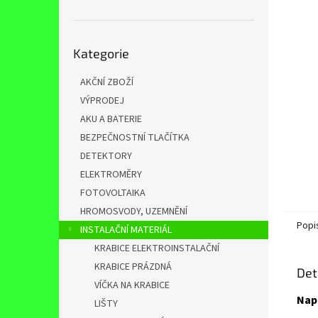
n
e
l
Přeskočit
Kategorie
kategorie
AKČNÍ ZBOŽÍ
VÝPRODEJ
AKU A BATERIE
BEZPEČNOSTNÍ TLAČÍTKA
DETEKTORY
ELEKTROMĚRY
FOTOVOLTAIKA
HROMOSVODY, UZEMNĚNÍ
Popi
INSTALAČNÍ MATERIÁL
KRABICE ELEKTROINSTALAČNÍ
KRABICE PRÁZDNÁ
Det
VÍČKA NA KRABICE
Nap
LIŠTY