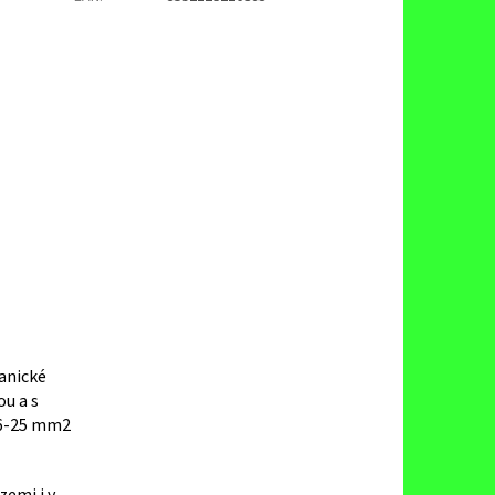
hanické
u a s
u 6-25 mm2