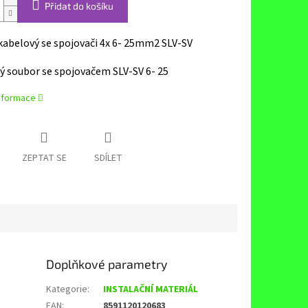
Přidat do košíku
kabelový se spojovači 4x 6- 25mm2 SLV-SV
ý soubor se spojovačem SLV-SV 6- 25
informace
ZEPTAT SE
SDÍLET
Doplňkové parametry
Kategorie
:
INSTALAČNÍ MATERIÁL
EAN
:
8591120120683