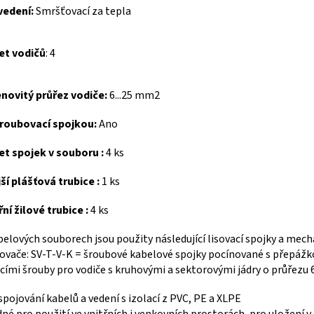
vedení:
Smršťovací za tepla
et vodičů
: 4
novitý průřez vodiče:
6...25 mm2
šroubovací spojkou:
Ano
t spojek v souboru :
4 ks
ší plášťová trubice :
1 ks
řní žilové trubice :
4 ks
belových souborech jsou použity následující lisovací spojky a mec
ovače: SV-T-V-K = šroubové kabelové spojky pocínované s přepážko
cími šrouby pro vodiče s kruhovými a sektorovými jádry o průřez
spojování kabelů a vedení s izolací z PVC, PE a XLPE