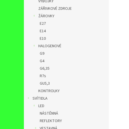
VÝBOJKY
ZÁŘIVKOVÉ ZDROJE
ŽÁROVKY
E27
E14
E10
HALOGENOVÉ
G9
G4
G6,35
R7s
GU5,3
KONTROLKY
SVÍTIDLA
LED
NÁSTĚNNÁ
REFLEKTORY
VESTAVNÁ