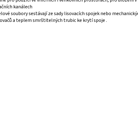
né pro použití ve vnitřních i venkovních prostorách, pro uložení v 
ačních kanálech
lové soubory sestávají ze sady lisovacích spojek nebo mechanický
ovačů a teplem smrštitelných trubic ke krytí spoje .