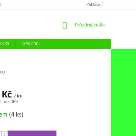
OBNÍCH ÚDAJŮ
Přihlášení
NÁKUPNÍ
Prázdný košík
KOŠÍK
ZBOŽÍ
VÝPRODEJ
003
 Kč
/ ks
č bez DPH
dem
(4 ks)