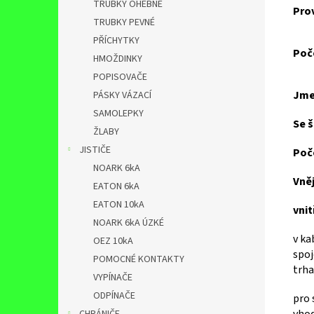
TRUBKY OHEBNÉ
Pro
TRUBKY PEVNÉ
PŘÍCHYTKY
Poč
HMOŽDINKY
POPISOVAČE
Jme
PÁSKY VÁZACÍ
SAMOLEPKY
Se 
ŽLABY
JISTIČE
Poče
NOARK 6kA
Vněj
EATON 6kA
EATON 10kA
vnit
NOARK 6kA ÚZKÉ
v ka
OEZ 10kA
spoj
POMOCNÉ KONTAKTY
trha
VYPÍNAČE
ODPÍNAČE
pro 