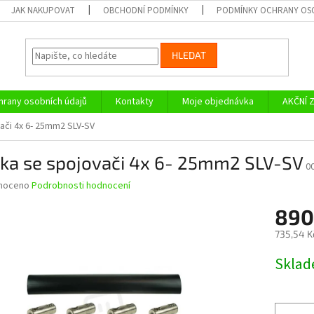
JAK NAKUPOVAT
OBCHODNÍ PODMÍNKY
PODMÍNKY OCHRANY OS
HLEDAT
rany osobních údajů
Kontakty
Moje objednávka
AKČNÍ 
ači 4x 6- 25mm2 SLV-SV
jka se spojovači 4x 6- 25mm2 SLV-SV
0
né
noceno
Podrobnosti hodnocení
ní
890
u
735,54 K
Měrná
Skla
cena:
ek.