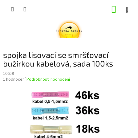
Přejít
NÁKUP
na
obsah
KOŠÍK
spojka lisovací se smršťovací
bužírkou kabelová, sada 100ks
10659
Průměrné
1 hodnocení
Podrobnosti hodnocení
hodnocení
produktu
je
3,0
z
5
hvězdiček.