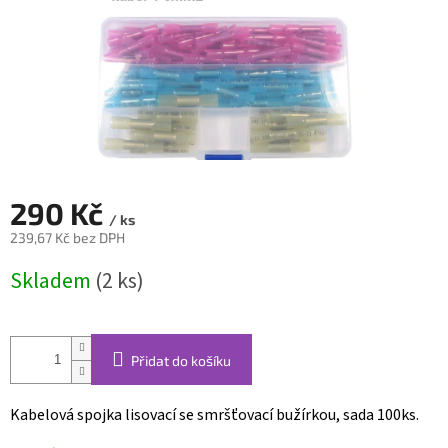
290 Kč
/ ks
239,67 Kč bez DPH
Měrná
Skladem
(2 ks)
cena:
Přidat do košíku
Kabelová spojka lisovací se smršťovací bužírkou, sada 100ks.