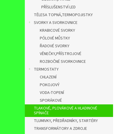
PŘÍSLUŠENSTVÍ LED
TĚLESA TOPNÁ,TERMOPOJISTKY
SVORKY A SVORKOVNICE
KRABICOVÉ SVORKY
PÓLOVÉ MŮSTKY
ŘADOVÉ SVORKY
VĚNEČKY,PŘÍSTROJOVÉ
ROZBOČNÉ SVORKOVNICE
TERMOSTATY
CHLAZENÍ
POKOJOVÝ
VODA-TOPENÍ
SPORÁKOVÉ
TLAKOVÉ, PLOVÁKOVÉ A HLADINOVÉ
SPÍNAČE
TLUMIVKY, PŘEDŘADNÍKY, STARTÉRY
TRANSFORMÁTORY A ZDROJE