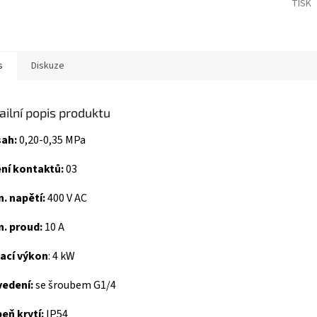
TISK
s
Diskuze
ailní popis produktu
sah:
0,20-0,35 MPa
ní kontaktů:
03
. napětí:
400 V AC
. proud:
10 A
nací výkon
: 4 kW
vedení:
se šroubem G1/4
eň krytí:
IP54