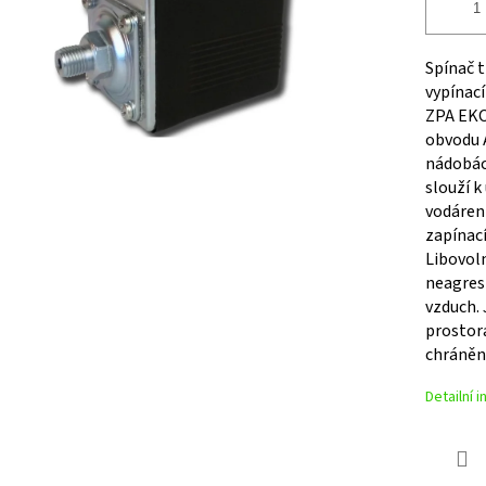
Spínač 
vypínac
ZPA EKO
obvodu A
nádobác
slouží k
vodáren
zapínací
Libovol
neagres
vzduch. 
prostorá
chráněn
Detailní 