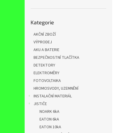
n
e
l
Přeskočit
Kategorie
kategorie
AKČNÍ ZBOŽÍ
VÝPRODEJ
AKU A BATERIE
BEZPEČNOSTNÍ TLAČÍTKA
DETEKTORY
ELEKTROMĚRY
FOTOVOLTAIKA
HROMOSVODY, UZEMNĚNÍ
INSTALAČNÍ MATERIÁL
JISTIČE
NOARK 6kA
EATON 6kA
EATON 10kA