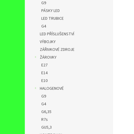
G9
PÁSKY LED
LED TRUBICE
G4
LED PŘÍSLUŠENSTVÍ
VÝBOJKY
ZÁŘIVKOVÉ ZDROJE
ŽÁROVKY
E27
E14
E10
HALOGENOVÉ
G9
G4
G6,35
R7s
GU5,3