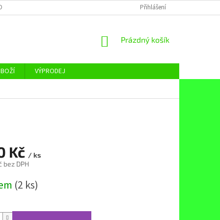
OBNÍCH ÚDAJŮ
Přihlášení
NÁKUPNÍ
Prázdný košík
KOŠÍK
ZBOŽÍ
VÝPRODEJ
0 Kč
/ ks
č bez DPH
dem
(2 ks)