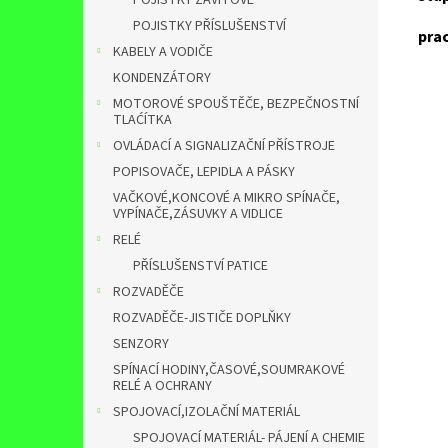
POJISTKY ZÁVITOVÉ
POJISTKY PŘÍSLUŠENSTVÍ
prac
KABELY A VODIČE
KONDENZÁTORY
MOTOROVÉ SPOUŠTĚČE, BEZPEČNOSTNÍ
TLAĆÍTKA
OVLÁDACÍ A SIGNALIZAČNÍ PŘÍSTROJE
POPISOVAČE, LEPIDLA A PÁSKY
VAČKOVÉ,KONCOVÉ A MIKRO SPÍNAČE,
VYPÍNAČE,ZÁSUVKY A VIDLICE
RELÉ
PŘÍSLUŠENSTVÍ PATICE
ROZVADĚČE
ROZVADĚČE-JISTIČE DOPLŇKY
SENZORY
SPÍNACÍ HODINY,ČASOVÉ,SOUMRAKOVÉ
RELÉ A OCHRANY
SPOJOVACÍ,IZOLAČNÍ MATERIÁL
SPOJOVACÍ MATERIÁL- PÁJENÍ A CHEMIE