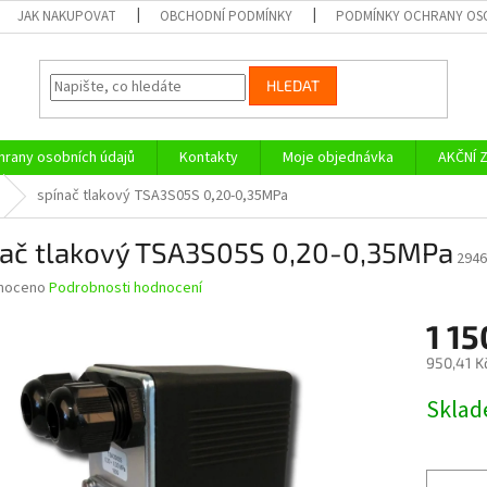
JAK NAKUPOVAT
OBCHODNÍ PODMÍNKY
PODMÍNKY OCHRANY OS
HLEDAT
rany osobních údajů
Kontakty
Moje objednávka
AKČNÍ 
spínač tlakový TSA3S05S 0,20-0,35MPa
nač tlakový TSA3S05S 0,20-0,35MPa
2946
né
noceno
Podrobnosti hodnocení
ní
1 15
u
950,41 K
Měrná
Skla
cena:
ek.