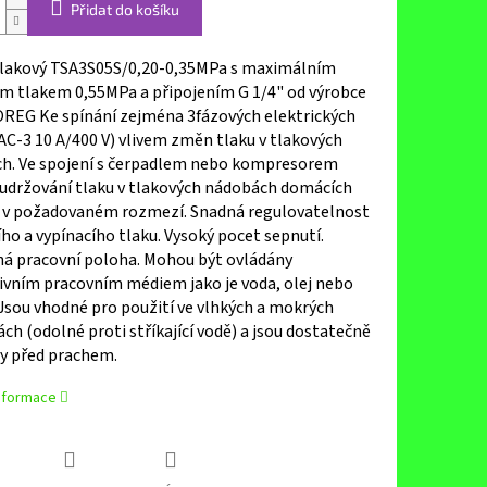
Přidat do košíku
tlakový TSA3S05S/0,20-0,35MPa s maximálním
ím tlakem 0,55MPa a připojením G 1/4" od výrobce
REG Ke spínání zejména 3fázových elektrických
C-3 10 A/400 V) vlivem změn tlaku v tlakových
h. Ve spojení s čerpadlem nebo kompresorem
 udržování tlaku v tlakových nádobách domácích
 v požadovaném rozmezí. Snadná regulovatelnost
ho a vypínacího tlaku. Vysoký pocet sepnutí.
ná pracovní poloha. Mohou být ovládány
ivním pracovním médiem jako je voda, olej nebo
Jsou vhodné pro použití ve vlhkých a mokrých
ch (odolné proti stříkající vodě) a jsou dostatečně
y před prachem.
informace