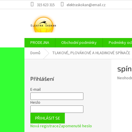
Přejít
315 623 315
elektraskokan@email.cz
na
obsah
PRODEJNA
Obchodní podmínky
Podmínky och
Domů
TLAKOVÉ, PLOVÁKOVÉ A HLADINOVÉ SPÍNAČE
P
spí
o
s
Průměr
Neohod
Přihlášení
t
hodnoce
r
produkt
E-mail
a
je
0,0
n
Heslo
z
n
5
í
hvězdič
PŘIHLÁSIT SE
p
Nová registrace
Zapomenuté heslo
a