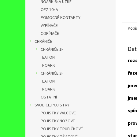
NOARK 6kA ÚZKÉ
OEZ 10kA
POMOCNÉ KONTAKTY
VYPÍNAČE
Popi
ODPÍNAČE
CHRÁNIČE
Det
CHRÁNIČE 1F
EATON
roz
NOARK
řaze
CHRÁNIČE 3F
EATON
jmen
NOARK
OSTATNÍ
jmen
SVODIČE,POJISTKY
spí
POJISTKY VÁLCOVÉ
POJISTKY NOŽOVÉ
pro
POJISTKY TRUBIČKOVÉ
stup