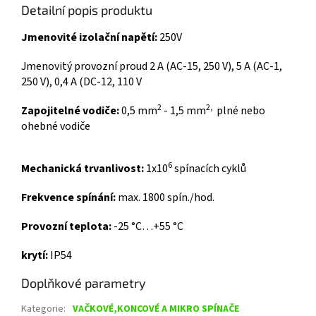
Detailní popis produktu
Jmenovité izolační napětí:
250V
Jmenovitý provozní proud 2 A (AC-15, 250 V), 5 A (AC-1,
250 V), 0,4 A (DC-12, 110 V
2
2,
Zapojitelné vodiče:
0,5 mm
- 1,5 mm
plné nebo
ohebné vodiče
6
Mechanická trvanlivost:
1x10
spínacích cyklů
Frekvence spínání:
max. 1800 spín./hod.
Provozní teplota:
-25 °C…+55 °C
krytí:
IP54
Doplňkové parametry
Kategorie
:
VAČKOVÉ,KONCOVÉ A MIKRO SPÍNAČE