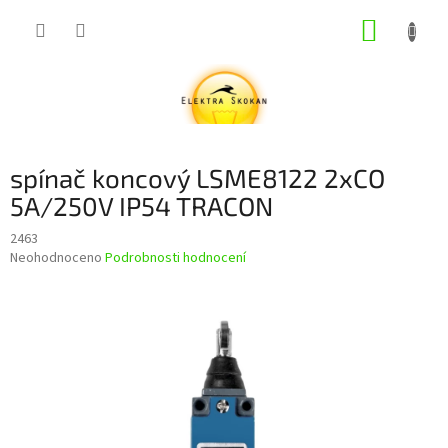
Přejít
NÁKUP
na
obsah
KOŠÍK
spínač koncový LSME8122 2xCO
5A/250V IP54 TRACON
2463
Průměrné
Neohodnoceno
Podrobnosti hodnocení
hodnocení
produktu
je
0,0
z
5
hvězdiček.