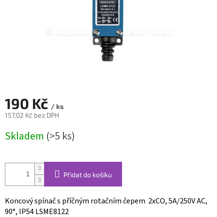
190 Kč
/ ks
157,02 Kč bez DPH
Měrná
Skladem
(>5 ks)
cena:
Přidat do košíku
Koncový spínač s příčným rotačním čepem 2xCO, 5A/250V AC,
90°, IP54 LSME8122