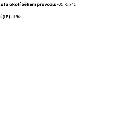
lota okolí během provozu:
-25 -55 °C
í (IP):
IP65