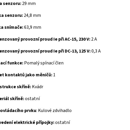
a senzoru:
29 mm
ka senzoru:
24,8 mm
ka snímače:
63,9 mm
nzovaný provozní proud Ie při AC-15, 230 V:
2 A
nzovaný provozní proud Ie při DC-13, 125 V:
0,3 A
nací funkce:
Pomalý spínací člen
et kontaktů jako měničů:
1
strukce skříně:
Kvádr
riál skříně:
ostatní
 ovládacího prvku
:
Kulové zdvihadlo
edení elektrické přípojky:
ostatní