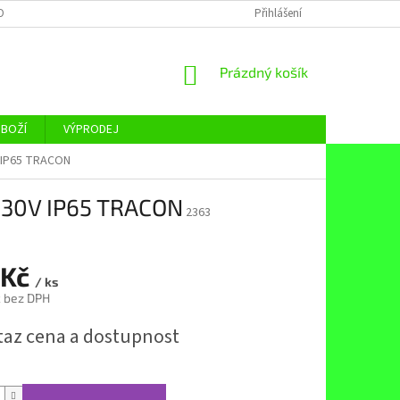
OBNÍCH ÚDAJŮ
Přihlášení
NÁKUPNÍ
Prázdný košík
KOŠÍK
ZBOŽÍ
VÝPRODEJ
 IP65 TRACON
230V IP65 TRACON
2363
 Kč
/ ks
č bez DPH
taz cena a dostupnost