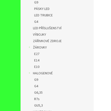
G9
PÁSKY LED
LED TRUBICE
G4
LED PŘÍSLUŠENSTVÍ
VÝBOJKY
ZÁŘIVKOVÉ ZDROJE
ŽÁROVKY
E27
E14
E10
HALOGENOVÉ
G9
G4
G6,35
R7s
GU5,3