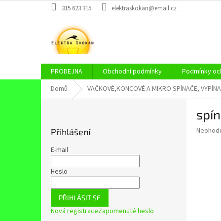
Přejít
315 623 315
elektraskokan@email.cz
na
obsah
PRODEJNA
Obchodní podmínky
Podmínky och
Domů
VAČKOVÉ,KONCOVÉ A MIKRO SPÍNAČE, VYPÍNA
P
spí
o
s
Průměr
Neohod
Přihlášení
t
hodnoce
r
produkt
E-mail
a
je
0,0
n
Heslo
z
n
5
í
hvězdič
PŘIHLÁSIT SE
p
Nová registrace
Zapomenuté heslo
a