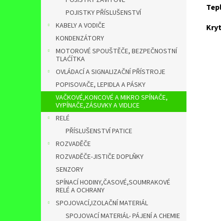
POJISTKY ZÁVITOVÉ
Tep
POJISTKY PŘÍSLUŠENSTVÍ
KABELY A VODIČE
Kryt
KONDENZÁTORY
MOTOROVÉ SPOUŠTĚČE, BEZPEČNOSTNÍ
TLAĆÍTKA
OVLÁDACÍ A SIGNALIZAČNÍ PŘÍSTROJE
POPISOVAČE, LEPIDLA A PÁSKY
VAČKOVÉ,KONCOVÉ A MIKRO SPÍNAČE,
VYPÍNAČE,ZÁSUVKY A VIDLICE
RELÉ
PŘÍSLUŠENSTVÍ PATICE
ROZVADĚČE
ROZVADĚČE-JISTIČE DOPLŇKY
SENZORY
SPÍNACÍ HODINY,ČASOVÉ,SOUMRAKOVÉ
RELÉ A OCHRANY
SPOJOVACÍ,IZOLAČNÍ MATERIÁL
SPOJOVACÍ MATERIÁL- PÁJENÍ A CHEMIE