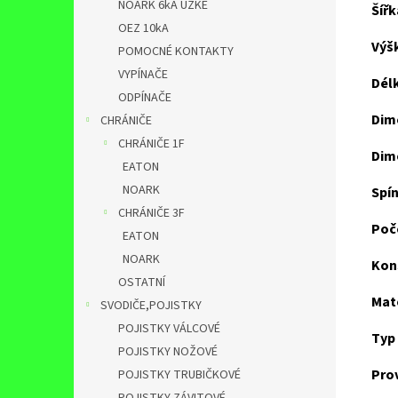
NOARK 6kA ÚZKÉ
Šířk
OEZ 10kA
Výš
POMOCNÉ KONTAKTY
VYPÍNAČE
Dél
ODPÍNAČE
Dime
CHRÁNIČE
CHRÁNIČE 1F
Dime
EATON
NOARK
Spí
CHRÁNIČE 3F
Poč
EATON
NOARK
Kon
OSTATNÍ
Mate
SVODIČE,POJISTKY
POJISTKY VÁLCOVÉ
Typ
POJISTKY NOŽOVÉ
Prov
POJISTKY TRUBIČKOVÉ