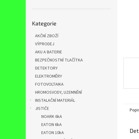
n
e
l
Přeskočit
Kategorie
kategorie
AKČNÍ ZBOŽÍ
VÝPRODEJ
AKU A BATERIE
BEZPEČNOSTNÍ TLAČÍTKA
DETEKTORY
ELEKTROMĚRY
FOTOVOLTAIKA
HROMOSVODY, UZEMNĚNÍ
INSTALAČNÍ MATERIÁL
JISTIČE
Popi
NOARK 6kA
EATON 6kA
Det
EATON 10kA