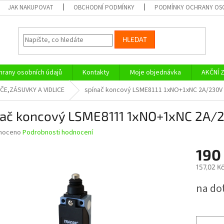
JAK NAKUPOVAT
OBCHODNÍ PODMÍNKY
PODMÍNKY OCHRANY OS
HLEDAT
rany osobních údajů
Kontakty
Moje objednávka
AKČNÍ 
ČE,ZÁSUVKY A VIDLICE
spínač koncový LSME8111 1xNO+1xNC 2A/230V
nač koncový LSME8111 1xNO+1xNC 2A/
né
noceno
Podrobnosti hodnocení
ní
190
u
157,02 K
Měrná
na do
cena:
ek.