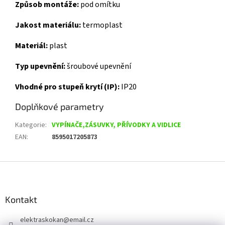
Způsob montáže:
pod omítku
Jakost materiálu:
termoplast
Materiál:
plast
Typ upevnění:
šroubové upevnění
Vhodné pro stupeň krytí (IP):
IP20
Doplňkové parametry
Kategorie
:
VYPÍNAČE,ZÁSUVKY, PŘÍVODKY A VIDLICE
EAN
:
8595017205873
Z
á
p
a
Kontakt
t
elektraskokan
@
email.cz
í