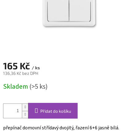
165 Kč
/ ks
136,36 Kč bez DPH
Měrná
Skladem
(>5 ks)
cena:
Přidat do košíku
přepínač domovní střídavý dvojitý, řazení 6+6 jasně bílá.