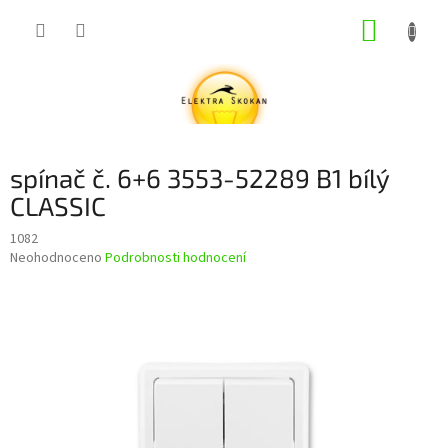
Přejít
NÁKUP
na
obsah
KOŠÍK
spínač č. 6+6 3553-52289 B1 bílý
CLASSIC
1082
Průměrné
Neohodnoceno
Podrobnosti hodnocení
hodnocení
produktu
je
0,0
z
5
hvězdiček.