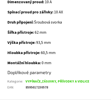
Dimenzovaný proud:
10 A
Spínací proud pro zářivky:
10 AX
Druh připojení:
Šroubová svorka
Šířka přístroje:
62 mm
Výška přístroje:
93,5 mm
Hloubka přístroje:
60,5 mm
Montážní hloubka:
0 mm
Doplňkové parametry
Kategorie
:
VYPÍNAČE,ZÁSUVKY, PŘÍVODKY A VIDLICE
EAN
:
8595017230578
Z
á