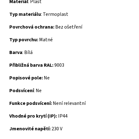
Materiál
:
Plast
Typ materiálu
:
Termoplast
Povrchová ochrana:
Bez ošetření
Typ povrchu:
Matné
Barva
:
Bílá
Přibližná barva RAL:
9003
Popisové pole:
Ne
Podsvícení
:
Ne
Funkce podsvícení:
Není relevantní
Vhodné pro krytí (IP):
IP44
Jmenovité napětí:
230 V