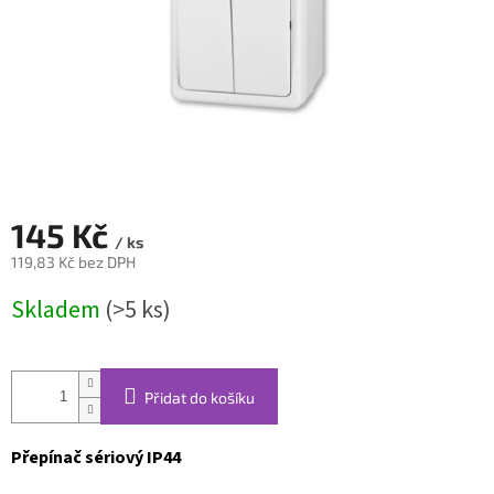
145 Kč
/ ks
119,83 Kč bez DPH
Měrná
Skladem
(>5 ks)
cena:
Přidat do košíku
Přepínač sériový IP44