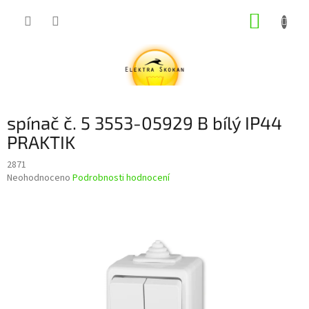
Přejít
NÁKUP
na
obsah
KOŠÍK
spínač č. 5 3553-05929 B bílý IP44
PRAKTIK
2871
Průměrné
Neohodnoceno
Podrobnosti hodnocení
hodnocení
produktu
je
0,0
z
5
hvězdiček.