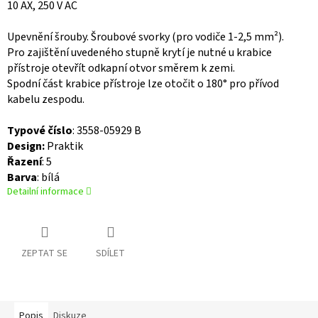
10 AX, 250 V AC
Upevnění šrouby.
Šroubové svorky (pro vodiče 1-2,5 mm²).
Pro zajištění uvedeného stupně krytí je nutné u krabice
přístroje otevřít odkapní otvor směrem k zemi.
Spodní část krabice přístroje lze otočit o 180° pro přívod
kabelu zespodu.
Typové číslo
: 3558-05929 B
Design:
Praktik
Řazení
: 5
Barva
: bílá
Detailní informace
ZEPTAT SE
SDÍLET
Popis
Diskuze