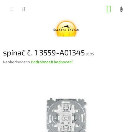
Přejít
NÁKUP
na
obsah
KOŠÍK
spínač č. 1 3559-A01345
8195
Průměrné
Neohodnoceno
Podrobnosti hodnocení
hodnocení
produktu
je
0,0
z
5
hvězdiček.