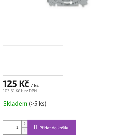
125 Kč
/ ks
103,31 Kč bez DPH
Měrná
Skladem
(>5 ks)
cena:
Přidat do košíku