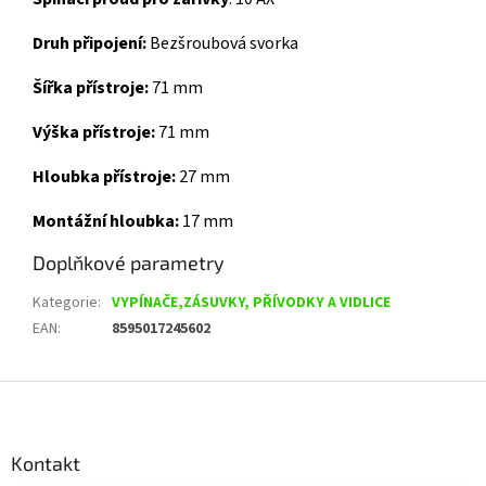
Druh připojení:
Bezšroubová svorka
Šířka přístroje:
71 mm
Výška přístroje:
71 mm
Hloubka přístroje:
27 mm
Montážní hloubka:
17 mm
Doplňkové parametry
Kategorie
:
VYPÍNAČE,ZÁSUVKY, PŘÍVODKY A VIDLICE
EAN
:
8595017245602
Z
á
p
a
Kontakt