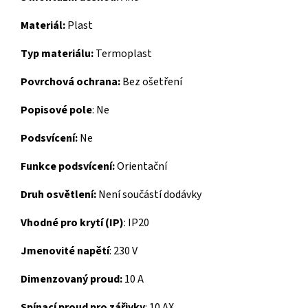
Materiál:
Plast
Typ materiálu:
Termoplast
Povrchová ochrana:
Bez ošetření
Popisové pole
:
Ne
Podsvícení:
Ne
Funkce podsvícení:
Orientační
Druh osvětlení:
Není součástí dodávky
Vhodné pro krytí (IP)
:
IP20
Jmenovité napětí
:
230 V
Dimenzovaný proud:
10 A
Spínací proud pro zářivky
:
10 AX