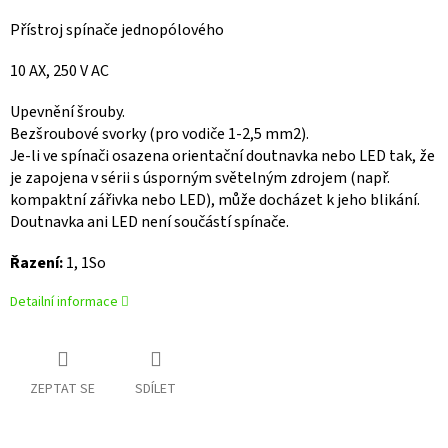
Přístroj spínače jednopólového
10 AX, 250 V AC
Upevnění šrouby.
Bezšroubové svorky (pro vodiče 1-2,5 mm2).
Je-li ve spínači osazena orientační doutnavka nebo LED tak, že
je zapojena v sérii s úsporným světelným zdrojem (např.
kompaktní zářivka nebo LED), může docházet k jeho blikání.
Doutnavka ani LED není součástí spínače.
Řazení:
1, 1So
Detailní informace
ZEPTAT SE
SDÍLET