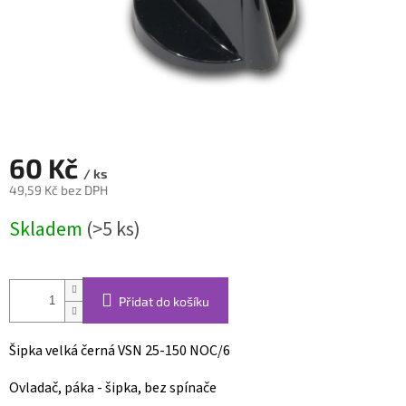
60 Kč
/ ks
49,59 Kč bez DPH
Měrná
Skladem
(>5 ks)
cena:
Přidat do košíku
Šipka velká černá VSN 25-150 NOC/6
Ovladač, páka - šipka, bez spínače