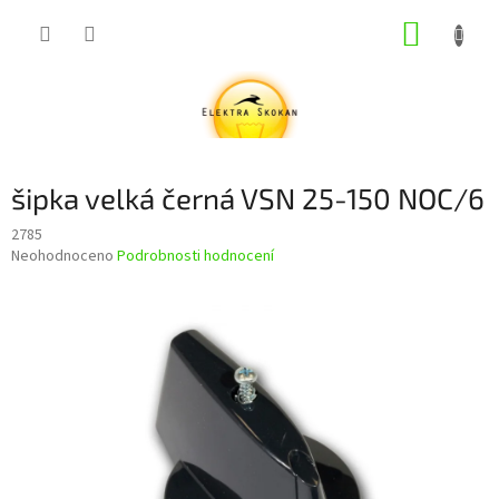
Přejít
NÁKUP
na
obsah
KOŠÍK
šipka velká černá VSN 25-150 NOC/6
2785
Průměrné
Neohodnoceno
Podrobnosti hodnocení
hodnocení
produktu
je
0,0
z
5
hvězdiček.