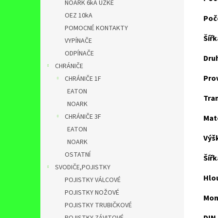
NOARK 6kA ÚZKÉ
OEZ 10kA
Poč
POMOCNÉ KONTAKTY
Šíř
VYPÍNAČE
ODPÍNAČE
Dru
CHRÁNIČE
Pro
CHRÁNIČE 1F
EATON
Tra
NOARK
CHRÁNIČE 3F
Mate
EATON
Výš
NOARK
OSTATNÍ
Šířk
SVODIČE,POJISTKY
Hlo
POJISTKY VÁLCOVÉ
POJISTKY NOŽOVÉ
Mon
POJISTKY TRUBIČKOVÉ