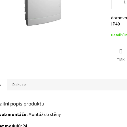
domovní 
IP40
Detailní 
TISK
s
Diskuze
ailní popis produktu
sob montáže:
Montáž do stěny
et modulů:
24