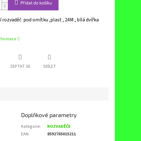
Přidat do košíku
rozvaděč pod omítku ,plast , 24M , bílá dvířka
informace
ZEPTAT SE
SDÍLET
Doplňkové parametry
Kategorie
:
ROZVADĚČE
EAN
:
8592765015211