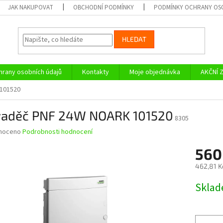
JAK NAKUPOVAT
OBCHODNÍ PODMÍNKY
PODMÍNKY OCHRANY OS
HLEDAT
rany osobních údajů
Kontakty
Moje objednávka
AKČNÍ 
101520
vaděč PNF 24W NOARK 101520
8305
né
noceno
Podrobnosti hodnocení
ní
560
u
462,81 K
Měrná
Skla
cena:
ek.