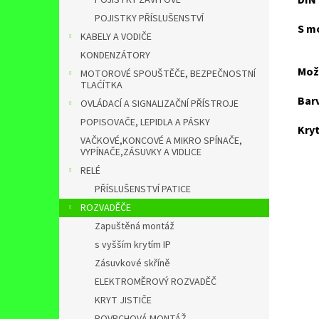
DIN 
POJISTKY ZÁVITOVÉ
POJISTKY PŘÍSLUŠENSTVÍ
S m
KABELY A VODIČE
KONDENZÁTORY
Mož
MOTOROVÉ SPOUŠTĚČE, BEZPEČNOSTNÍ
TLAĆÍTKA
Bar
OVLÁDACÍ A SIGNALIZAČNÍ PŘÍSTROJE
POPISOVAČE, LEPIDLA A PÁSKY
Kryt
VAČKOVÉ,KONCOVÉ A MIKRO SPÍNAČE,
VYPÍNAČE,ZÁSUVKY A VIDLICE
RELÉ
PŘÍSLUŠENSTVÍ PATICE
ROZVADĚČE
Zapuštěná montáž
s vyšším krytím IP
Zásuvkové skříně
ELEKTROMĚROVÝ ROZVADĚČ
KRYT JISTIČE