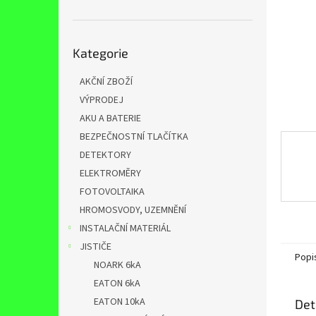
n
e
l
Přeskočit
Kategorie
kategorie
AKČNÍ ZBOŽÍ
VÝPRODEJ
AKU A BATERIE
BEZPEČNOSTNÍ TLAČÍTKA
DETEKTORY
ELEKTROMĚRY
FOTOVOLTAIKA
HROMOSVODY, UZEMNĚNÍ
INSTALAČNÍ MATERIÁL
JISTIČE
Popi
NOARK 6kA
EATON 6kA
EATON 10kA
Det