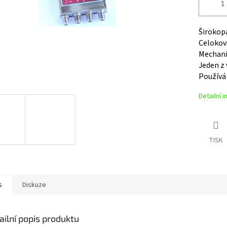
Širokop
Celokov
Mechani
Jeden z 
Používá 
Detailní 
TISK
s
Diskuze
ailní popis produktu