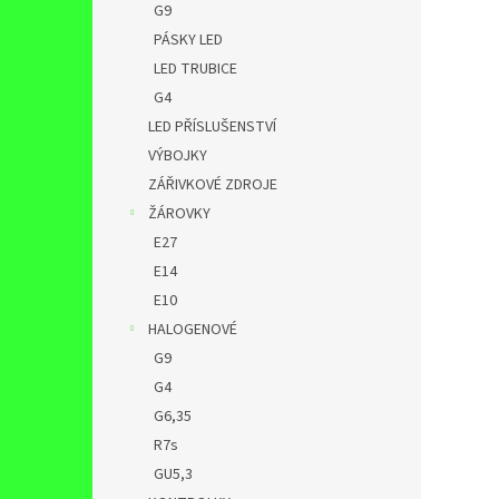
G9
PÁSKY LED
LED TRUBICE
G4
LED PŘÍSLUŠENSTVÍ
VÝBOJKY
ZÁŘIVKOVÉ ZDROJE
ŽÁROVKY
E27
E14
E10
HALOGENOVÉ
G9
G4
G6,35
R7s
GU5,3