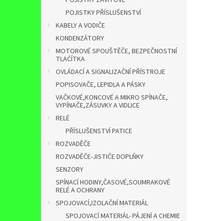
POJISTKY ZÁVITOVÉ
POJISTKY PŘÍSLUŠENSTVÍ
KABELY A VODIČE
KONDENZÁTORY
MOTOROVÉ SPOUŠTĚČE, BEZPEČNOSTNÍ
TLAĆÍTKA
OVLÁDACÍ A SIGNALIZAČNÍ PŘÍSTROJE
POPISOVAČE, LEPIDLA A PÁSKY
VAČKOVÉ,KONCOVÉ A MIKRO SPÍNAČE,
VYPÍNAČE,ZÁSUVKY A VIDLICE
RELÉ
PŘÍSLUŠENSTVÍ PATICE
ROZVADĚČE
ROZVADĚČE-JISTIČE DOPLŇKY
SENZORY
SPÍNACÍ HODINY,ČASOVÉ,SOUMRAKOVÉ
RELÉ A OCHRANY
SPOJOVACÍ,IZOLAČNÍ MATERIÁL
SPOJOVACÍ MATERIÁL- PÁJENÍ A CHEMIE