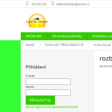
Přejít
315 623 315
elektraskokan@email.cz
na
obsah
PRODEJNA
Obchodní podmínky
Podmínky och
Domů
TV+R+SAT PŘÍSLUŠENSTVÍ
rozbočovač h
P
rozb
o
s
Průměr
Neohod
Přihlášení
t
hodnoce
r
produkt
E-mail
a
je
0,0
n
Heslo
z
n
5
í
hvězdič
PŘIHLÁSIT SE
p
Nová registrace
Zapomenuté heslo
a