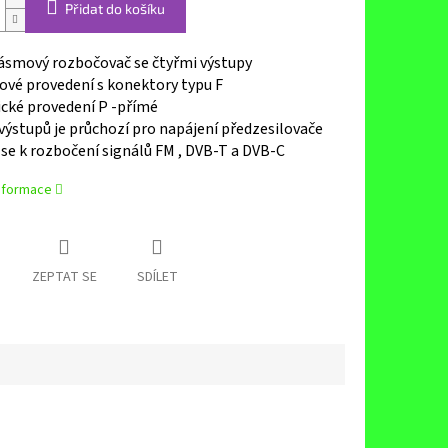
Přidat do košíku
ásmový rozbočovač se čtyřmi výstupy
ové provedení s konektory typu F
cké provedení P -přímé
výstupů je průchozí pro napájení předzesilovače
se k rozbočení signálů FM ,
DVB
-T a
DVB
-C
informace
ZEPTAT SE
SDÍLET