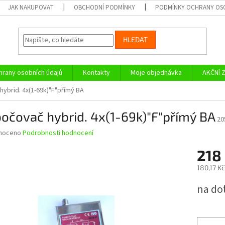
JAK NAKUPOVAT
OBCHODNÍ PODMÍNKY
PODMÍNKY OCHRANY OS
HLEDAT
rany osobních údajů
Kontakty
Moje objednávka
AKČNÍ 
ybrid. 4x(1-69k)"F"přímý BA
očovač hybrid. 4x(1-69k)"F"přímý BA
20
né
noceno
Podrobnosti hodnocení
ní
218
u
180,17 K
Měrná
na do
cena:
ek.