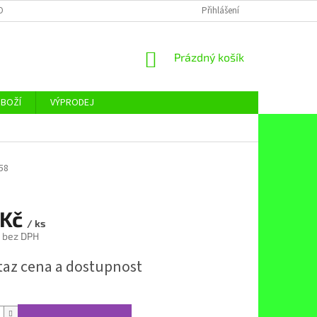
OBNÍCH ÚDAJŮ
Přihlášení
NÁKUPNÍ
Prázdný košík
KOŠÍK
ZBOŽÍ
VÝPRODEJ
58
 Kč
/ ks
č bez DPH
taz cena a dostupnost