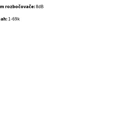
um rozbočovače:
8dB
sah:
1-69k