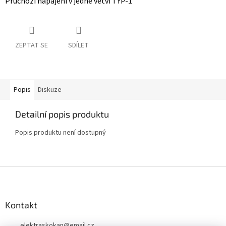
Průchozí napájení v jedné větvi TYP-1
ZEPTAT SE
SDÍLET
Popis
Diskuze
Detailní popis produktu
Popis produktu není dostupný
Z
á
p
a
Kontakt
t
elektraskokan
@
email.cz