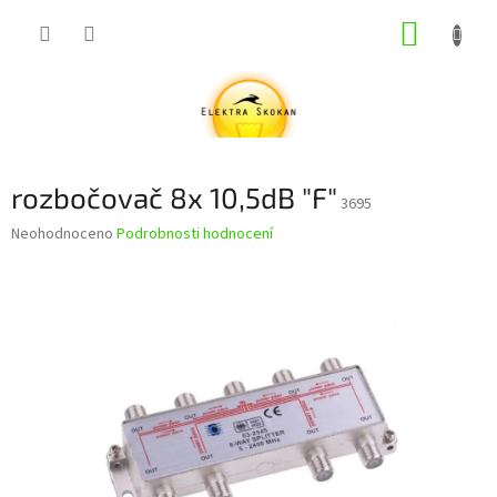
Přejít
NÁKUP
na
obsah
KOŠÍK
rozbočovač 8x 10,5dB "F"
3695
Průměrné
Neohodnoceno
Podrobnosti hodnocení
hodnocení
produktu
je
0,0
z
5
hvězdiček.