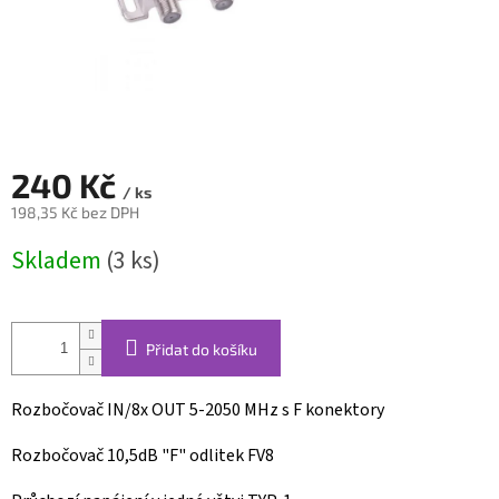
240 Kč
/ ks
198,35 Kč bez DPH
Měrná
Skladem
(3 ks)
cena:
Přidat do košíku
Rozbočovač IN/8x OUT 5-2050 MHz s F konektory
Rozbočovač 10,5dB "F" odlitek FV8