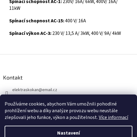
Spínací schopnost AC-1:
230V/ 16A/ 6kW, 400V/ 16A/
11kW
Spínací schopnost AC-15:
400 V/ 16A
Spínací výkon AC-3:
230 V/ 13,5 A/ 3kW, 400 V/ 9A/ 4kW
Z
á
p
a
Kontakt
t
elektraskokan
@
email.cz
í
315 623 315
Používáme cookies, abychom Vám umožnili pohodlné
+420 737 802 398
prohlížení webu a díky analýze provozu webu neustále
zlepšovali jeho funkce, výkon a použitelnost.
Více informací
Nastavení
Vytvořil Shoptet