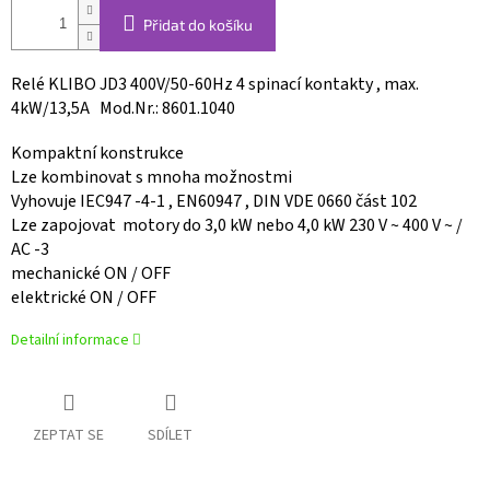
Přidat do košíku
Relé KLIBO JD3 400V/50-60Hz 4 spinací kontakty , max.
4kW/13,5A Mod.Nr.: 8601.1040
Kompaktní konstrukce
Lze kombinovat s mnoha možnostmi
Vyhovuje IEC947 -4-1 , EN60947 , DIN VDE 0660 část 102
Lze zapojovat motory do 3,0 kW nebo 4,0 kW 230 V ~ 400 V ~ /
AC -3
mechanické ON / OFF
elektrické ON / OFF
Detailní informace
ZEPTAT SE
SDÍLET