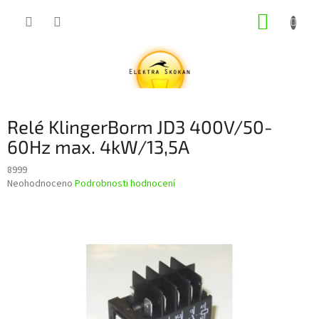
Přejít
NÁKUP
na
obsah
KOŠÍK
Relé KlingerBorm JD3 400V/50-
60Hz max. 4kW/13,5A
8999
Průměrné
Neohodnoceno
Podrobnosti hodnocení
hodnocení
produktu
je
0,0
z
5
hvězdiček.