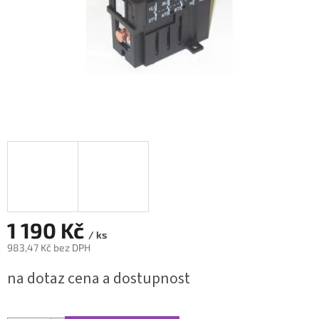
1 190 Kč
/ ks
983,47 Kč bez DPH
Měrná
na dotaz cena a dostupnost
cena: