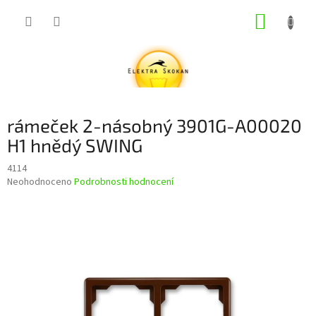
Přejít
NÁKUP
na
obsah
KOŠÍK
rámeček 2-násobný 3901G-A00020
H1 hnědý SWING
4114
Průměrné
Neohodnoceno
Podrobnosti hodnocení
hodnocení
produktu
je
0,0
z
5
hvězdiček.