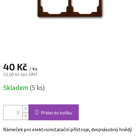
40 Kč
/ ks
33,06 Kč bez DPH
Měrná
Skladem
(5 ks)
cena:
Přidat do košíku
Rámeček pro elektroinstalační přístroje, dvojnásobný hnědý