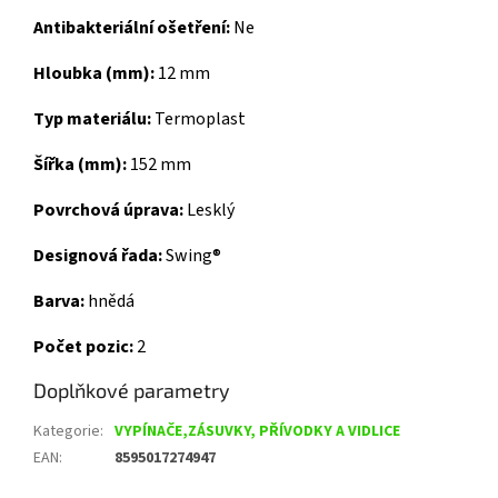
Antibakteriální ošetření:
Ne
Hloubka (mm):
12 mm
Typ materiálu:
Termoplast
Šířka (mm):
152 mm
Povrchová úprava:
Lesklý
Designová řada:
Swing®
Barva:
hnědá
Počet pozic:
2
Doplňkové parametry
Kategorie
:
VYPÍNAČE,ZÁSUVKY, PŘÍVODKY A VIDLICE
EAN
:
8595017274947