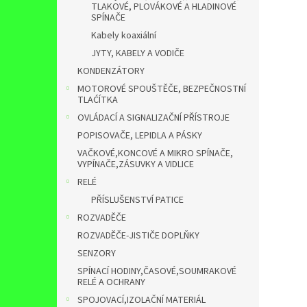
TLAKOVÉ, PLOVÁKOVÉ A HLADINOVÉ
SPÍNAČE
Kabely koaxiální
JYTY, KABELY A VODIČE
KONDENZÁTORY
MOTOROVÉ SPOUŠTĚČE, BEZPEČNOSTNÍ
TLAĆÍTKA
OVLÁDACÍ A SIGNALIZAČNÍ PŘÍSTROJE
POPISOVAČE, LEPIDLA A PÁSKY
VAČKOVÉ,KONCOVÉ A MIKRO SPÍNAČE,
VYPÍNAČE,ZÁSUVKY A VIDLICE
RELÉ
PŘÍSLUŠENSTVÍ PATICE
ROZVADĚČE
ROZVADĚČE-JISTIČE DOPLŇKY
SENZORY
SPÍNACÍ HODINY,ČASOVÉ,SOUMRAKOVÉ
RELÉ A OCHRANY
SPOJOVACÍ,IZOLAČNÍ MATERIÁL