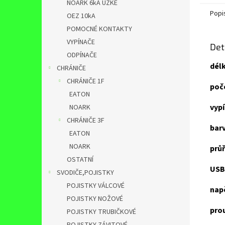
NOARK 6kA ÚZKÉ
Popi
OEZ 10kA
POMOCNÉ KONTAKTY
VYPÍNAČE
Det
ODPÍNAČE
dél
CHRÁNIČE
CHRÁNIČE 1F
poč
EATON
vyp
NOARK
CHRÁNIČE 3F
bar
EATON
NOARK
průř
OSTATNÍ
USB
SVODIČE,POJISTKY
POJISTKY VÁLCOVÉ
nap
POJISTKY NOŽOVÉ
pro
POJISTKY TRUBIČKOVÉ