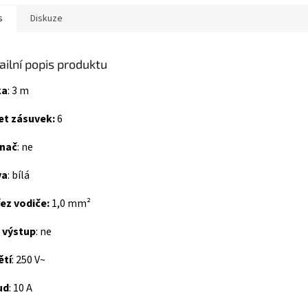
s
Diskuze
ailní popis produktu
ka
: 3 m
et zásuvek:
6
ínač
: ne
va
: bílá
ez vodiče:
1,0 mm²
 výstup
: ne
ětí
: 250 V~
ud
: 10 A