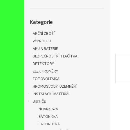
n
e
l
Přeskočit
Kategorie
kategorie
AKČNÍ ZBOŽÍ
VÝPRODEJ
AKU A BATERIE
BEZPEČNOSTNÍ TLAČÍTKA
DETEKTORY
ELEKTROMĚRY
FOTOVOLTAIKA
HROMOSVODY, UZEMNĚNÍ
INSTALAČNÍ MATERIÁL
JISTIČE
NOARK 6kA
EATON 6kA
EATON 10kA