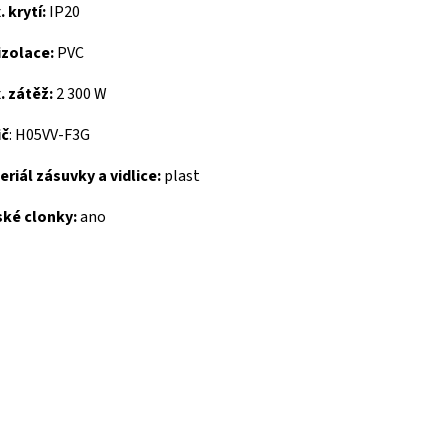
 krytí:
IP20
izolace:
PVC
. zátěž:
2 300 W
ič
: H05VV-F3G
riál zásuvky a vidlice:
plast
ské clonky:
ano