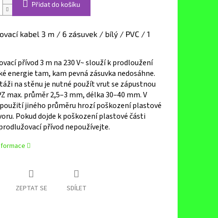
Přidat do košíku
ovací kabel 3 m / 6 zásuvek / bílý / PVC / 1
vací přívod 3 m na 230 V~ slouží k prodloužení
cké energie tam, kam pevná zásuvka nedosáhne.
áži na stěnu je nutné použít vrut se zápustnou
PZ max. průměr 2,5–3 mm, délka 30–40 mm. V
použití jiného průměru hrozí poškození plastové
voru. Pokud dojde k poškození plastové části
prodlužovací přívod nepoužívejte.
informace
ZEPTAT SE
SDÍLET