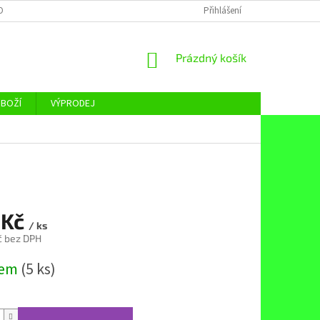
OBNÍCH ÚDAJŮ
Přihlášení
NÁKUPNÍ
Prázdný košík
KOŠÍK
ZBOŽÍ
VÝPRODEJ
 Kč
/ ks
č bez DPH
dem
(5 ks)