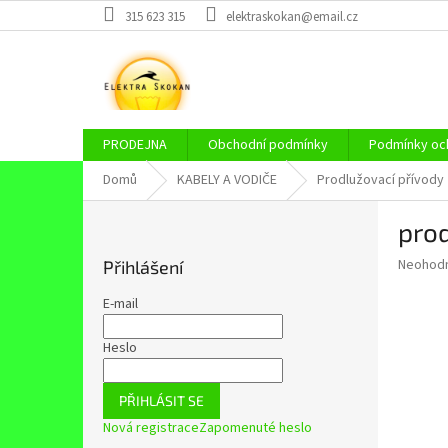
Přejít
315 623 315
elektraskokan@email.cz
na
obsah
PRODEJNA
Obchodní podmínky
Podmínky och
Domů
KABELY A VODIČE
Prodlužovací přívody
P
pro
o
s
Průměr
Neohod
Přihlášení
t
hodnoce
r
produkt
E-mail
a
je
0,0
n
Heslo
z
n
5
í
hvězdič
PŘIHLÁSIT SE
p
Nová registrace
Zapomenuté heslo
a