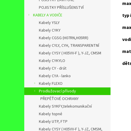
POJISTKY ZÁVITOVÉ
max.
POJISTKY PŘÍSLUŠENSTVÍ
KABELY A VODIČE
typ 
Kabely YSLY
max
Kabely CYKY
Kabely CGSG (H07RN,H05RR)
vod
Kabely CYLY, CYH, TRANSPARENTNÍ
mate
Kabely CYSY ( H05VV-F ), Y-JZ, CMSM
Kabely CYKYLO
dět
Kabely CY - drát
Kabely CYA - lanko
Kabely FLEXO
Prodlužovací přívody
PŘEPĚŤOVÉ OCHRANY
Kabely SYKFY,telekomunikační
Kabely topné
Kabely UTP, FTP
Kabely CYSY ( H05VV-F ), Y-JZ, CMSM,