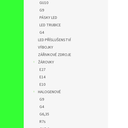
GU10
G9
PÁSKY LED
LED TRUBICE
G4
LED PŘÍSLUŠENSTVÍ
VÝBOJKY
ZÁŘIVKOVÉ ZDROJE
ŽÁROVKY
E27
E14
E10
HALOGENOVÉ
G9
G4
G6,35
R7s