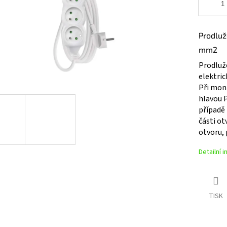
Prodluž
mm2
Prodlužo
elektri
Při mont
hlavou 
případě 
části ot
otvoru, 
Detailní 
TISK