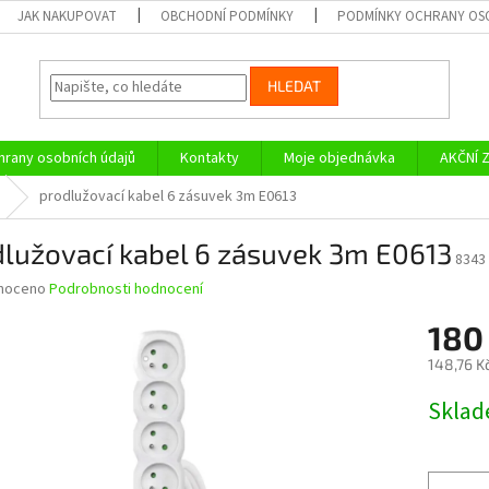
JAK NAKUPOVAT
OBCHODNÍ PODMÍNKY
PODMÍNKY OCHRANY OS
HLEDAT
rany osobních údajů
Kontakty
Moje objednávka
AKČNÍ 
prodlužovací kabel 6 zásuvek 3m E0613
dlužovací kabel 6 zásuvek 3m E0613
8343
né
noceno
Podrobnosti hodnocení
ní
180
u
148,76 K
Měrná
Skla
cena:
ek.