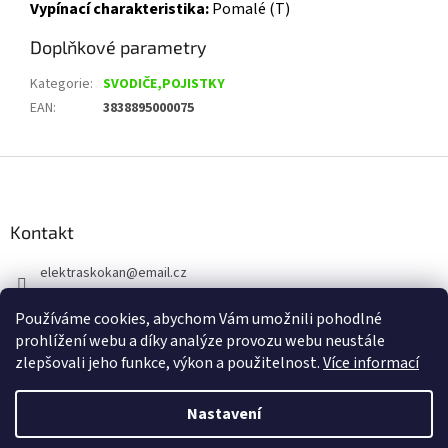
Vypínací charakteristika:
Pomalé (T)
Doplňkové parametry
Kategorie
:
SVODIČE,POJISTKY
EAN
:
3838895000075
Z
á
p
a
Kontakt
t
elektraskokan
@
email.cz
í
315 623 315
Používáme cookies, abychom Vám umožnili pohodlné
+420 737 802 398
prohlížení webu a díky analýze provozu webu neustále
zlepšovali jeho funkce, výkon a použitelnost.
Více informací
Nastavení
Vytvořil Shoptet