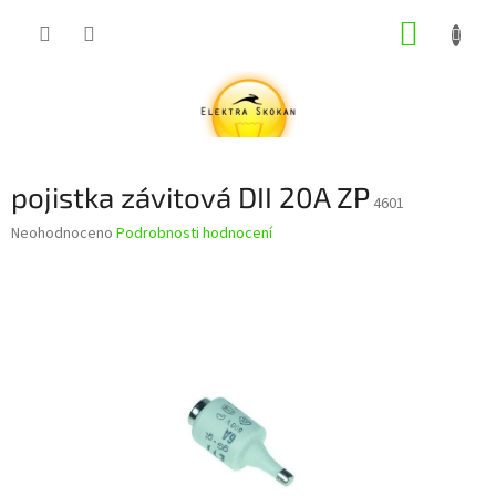
Přejít
NÁKUP
na
obsah
KOŠÍK
pojistka závitová DII 20A ZP
4601
Průměrné
Neohodnoceno
Podrobnosti hodnocení
hodnocení
produktu
je
0,0
z
5
hvězdiček.