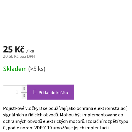
25 Kč
/ ks
20,66 Kč bez DPH
Měrná
Skladem
(>5 ks)
cena:
Přidat do košíku
Pojistkové vložky D se používají jako ochrana elektroinstalací,
signálních a řídících obvodů. Mohou být implementované do
ochranných obvodů elektrických motorů. Izolační rozpětí typu
C, podle norem VDE0110 umožňuje jejich implentaci i