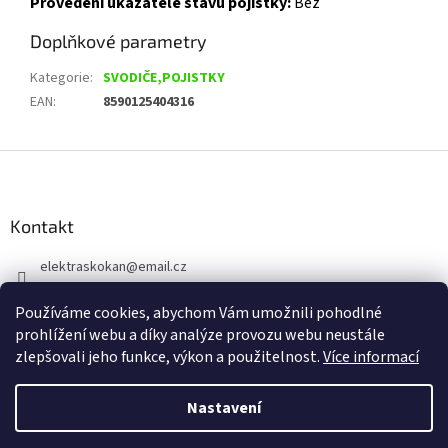
Provedení ukazatele stavu pojistky:
Bez
Doplňkové parametry
Kategorie
:
SVODIČE,POJISTKY
EAN
:
8590125404316
Z
á
p
a
Kontakt
t
elektraskokan
@
email.cz
í
315 623 315
Používáme cookies, abychom Vám umožnili pohodlné
+420 737 802 398
prohlížení webu a díky analýze provozu webu neustále
zlepšovali jeho funkce, výkon a použitelnost.
Více informací
Nastavení
Vytvořil Shoptet