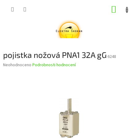
Přejít
NÁKUP
na
obsah
KOŠÍK
pojistka nožová PNA1 32A gG
6248
Průměrné
Neohodnoceno
Podrobnosti hodnocení
hodnocení
produktu
je
0,0
z
5
hvězdiček.