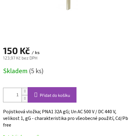
150 Kč
/ ks
123,97 Kč bez DPH
Měrná
Skladem
(5 ks)
cena:
Přidat do košíku
Pojistková vložka; PNA1 32A gG; Un AC 500 V / DC 440 V,
velikost 1, gG - charakteristika pro všeobecné použití, Cd/Pb
free