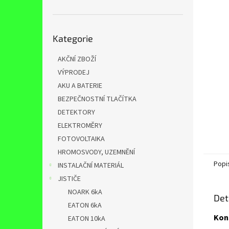
n
e
l
Přeskočit
Kategorie
kategorie
AKČNÍ ZBOŽÍ
VÝPRODEJ
AKU A BATERIE
BEZPEČNOSTNÍ TLAČÍTKA
DETEKTORY
ELEKTROMĚRY
FOTOVOLTAIKA
HROMOSVODY, UZEMNĚNÍ
Popi
INSTALAČNÍ MATERIÁL
JISTIČE
NOARK 6kA
Det
EATON 6kA
Kon
EATON 10kA