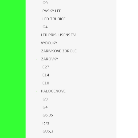
G9
PÁSKY LED
LED TRUBICE
G4
LED PŘÍSLUŠENSTVÍ
VÝBOJKY
ZÁŘIVKOVÉ ZDROJE
ŽÁROVKY
E27
E14
E10
HALOGENOVÉ
G9
G4
G6,35
R7s
GU5,3