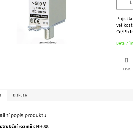
Pojistko
velikost
Cd/Pb f
Detailní 
TISK
s
Diskuze
ailní popis produktu
strukční rozměr
: NH000