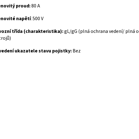
novitý proud:
80 A
novité napětí
: 500 V
ozní třída (charakteristika):
gL/gG (plná ochrana vedení/ plná 
trojů)
edení ukazatele stavu pojistky:
Bez