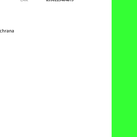
EAN
:
8590125404873
ochrana