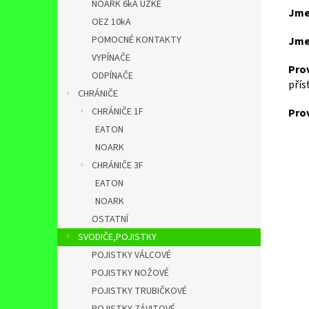
NOARK 6kA ÚZKÉ
Jme
OEZ 10kA
POMOCNÉ KONTAKTY
Jme
VYPÍNAČE
Prov
ODPÍNAČE
přís
CHRÁNIČE
CHRÁNIČE 1F
Prov
EATON
NOARK
CHRÁNIČE 3F
EATON
NOARK
OSTATNÍ
SVODIČE,POJISTKY
POJISTKY VÁLCOVÉ
POJISTKY NOŽOVÉ
POJISTKY TRUBIČKOVÉ