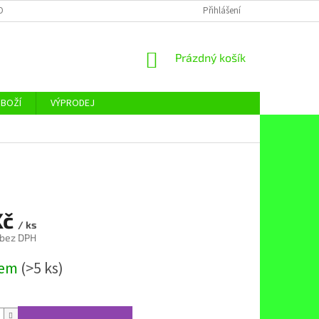
OBNÍCH ÚDAJŮ
Přihlášení
NÁKUPNÍ
Prázdný košík
KOŠÍK
ZBOŽÍ
VÝPRODEJ
Kč
/ ks
 bez DPH
dem
(>5 ks)