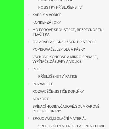
POJISTKY ZÁVITOVÉ
POJISTKY PŘÍSLUŠENSTVÍ
KABELY A VODIČE
KONDENZÁTORY
MOTOROVÉ SPOUŠTĚČE, BEZPEČNOSTNÍ
TLAĆÍTKA
OVLÁDACÍ A SIGNALIZAČNÍ PŘÍSTROJE
POPISOVAČE, LEPIDLA A PÁSKY
VAČKOVÉ,KONCOVÉ A MIKRO SPÍNAČE,
VYPÍNAČE,ZÁSUVKY A VIDLICE
RELÉ
PŘÍSLUŠENSTVÍ PATICE
ROZVADĚČE
ROZVADĚČE-JISTIČE DOPLŇKY
SENZORY
SPÍNACÍ HODINY,ČASOVÉ,SOUMRAKOVÉ
RELÉ A OCHRANY
SPOJOVACÍ,IZOLAČNÍ MATERIÁL
SPOJOVACÍ MATERIÁL- PÁJENÍ A CHEMIE