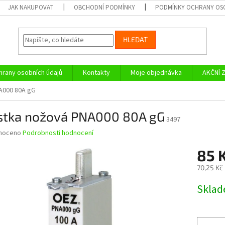
JAK NAKUPOVAT
OBCHODNÍ PODMÍNKY
PODMÍNKY OCHRANY OS
HLEDAT
rany osobních údajů
Kontakty
Moje objednávka
AKČNÍ 
A000 80A gG
istka nožová PNA000 80A gG
3497
né
noceno
Podrobnosti hodnocení
ní
85 
u
70,25 Kč
Měrná
Skla
cena:
ek.