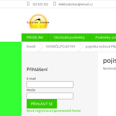
Přejít
315 623 315
elektraskokan@email.cz
na
obsah
PRODEJNA
Obchodní podmínky
Podmínky och
Domů
SVODIČE,POJISTKY
pojistka nožová PN
P
poj
o
s
Průměr
Neohod
Přihlášení
t
hodnoce
r
produkt
E-mail
a
je
0,0
n
Heslo
z
n
5
í
hvězdič
PŘIHLÁSIT SE
p
Nová registrace
Zapomenuté heslo
a