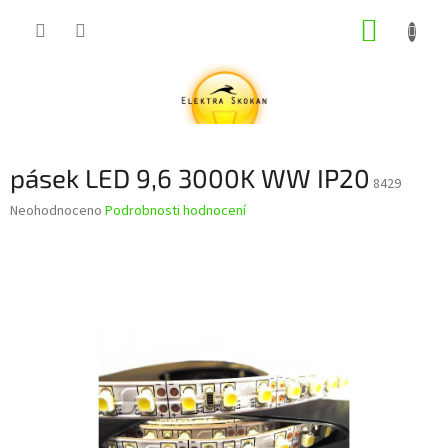
Přejít
NÁKUP
na
obsah
KOŠÍK
pásek LED 9,6 3000K WW IP20
8429
Průměrné
Neohodnoceno
Podrobnosti hodnocení
hodnocení
produktu
je
0,0
z
5
hvězdiček.