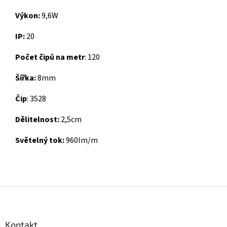
Výkon
:
9,6W
IP
:
20
Počet čipů na metr
:
120
Šířka
:
8mm
Č
ip
:
3528
Dělitelnost
:
2,5cm
Světelný tok
:
960lm/m
Z
á
p
a
Kontakt