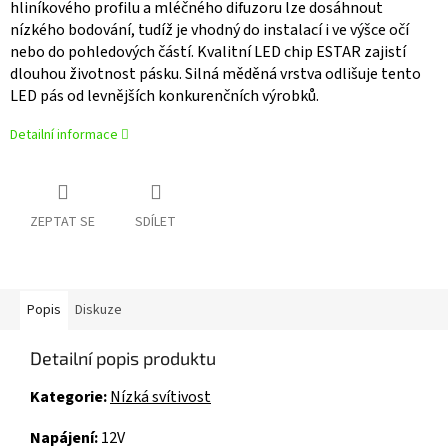
hliníkového profilu a mléčného difuzoru lze dosáhnout
nízkého bodování, tudíž je vhodný do instalací i ve výšce očí
nebo do pohledových částí. Kvalitní LED chip ESTAR zajistí
dlouhou životnost pásku. Silná měděná vrstva odlišuje tento
LED pás od levnějších konkurenčních výrobků.
Detailní informace
ZEPTAT SE
SDÍLET
Popis
Diskuze
Detailní popis produktu
Kategorie
:
Nízká svítivost
Napájení
:
12V