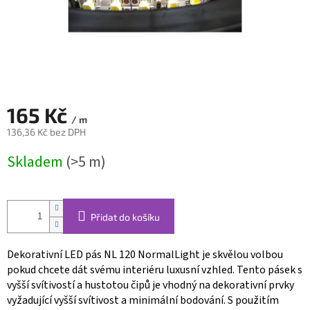
165 Kč
/ m
136,36 Kč bez DPH
Měrná
Skladem
(>5 m)
cena:
Přidat do košíku
Dekorativní LED pás NL 120 NormalLight je skvělou volbou
pokud chcete dát svému interiéru luxusní vzhled. Tento pásek s
vyšší svítivostí a hustotou čipů je vhodný na dekorativní prvky
vyžadující vyšší svítivost a minimální bodování. S použitím