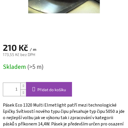
210 Kč
/ m
173,55 Kč bez DPH
Měrná
Skladem
(>5 m)
cena:
Přidat do košíku
Pásek Eco 1320 Multi Elmetlight patří mezi technologické
špičky. Svítivostí nového typu čipu přesahuje typ čipu 5050 a jde
o nejlepší volbu jak ve výkonu tak i zpracování v kategorii
pásků s příkonem 14,4W. Pásek je především určen pro osazení