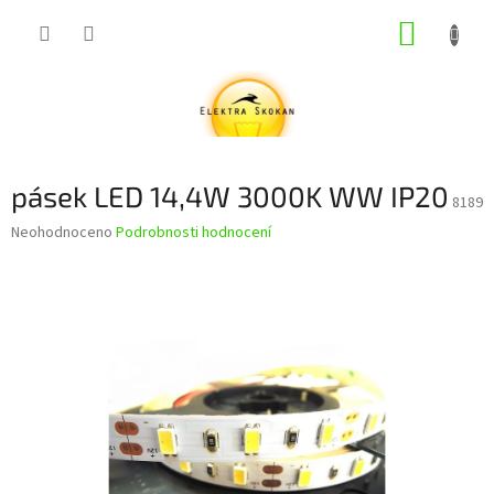
Přejít
NÁKUP
na
obsah
KOŠÍK
pásek LED 14,4W 3000K WW IP20
8189
Průměrné
Neohodnoceno
Podrobnosti hodnocení
hodnocení
produktu
je
0,0
z
5
hvězdiček.