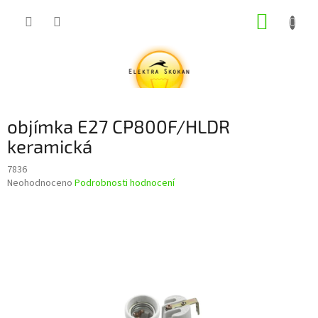
Přejít
NÁKUP
na
obsah
KOŠÍK
objímka E27 CP800F/HLDR
keramická
7836
Průměrné
Neohodnoceno
Podrobnosti hodnocení
hodnocení
produktu
je
0,0
z
5
hvězdiček.