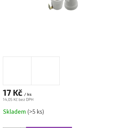
17 Kč
/ ks
14,05 Kč bez DPH
Měrná
Skladem
(>5 ks)
cena: