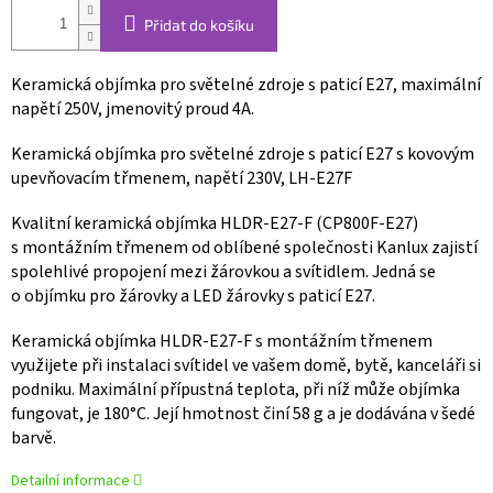
Přidat do košíku
Keramická objímka pro světelné zdroje s paticí E27, maximální
napětí 250V, jmenovitý proud 4A.
Keramická objímka pro světelné zdroje s paticí E27 s kovovým
upevňovacím třmenem, napětí 230V, LH-E27F
Kvalitní keramická objímka HLDR-E27-F (CP800F-E27)
s montážním třmenem od oblíbené společnosti Kanlux zajistí
spolehlivé propojení mezi žárovkou a svítidlem. Jedná se
o objímku pro žárovky a LED žárovky s paticí E27.
Keramická objímka HLDR-E27-F s montážním třmenem
využijete při instalaci svítidel ve vašem domě, bytě, kanceláři si
podniku. Maximální přípustná teplota, při níž může objímka
fungovat, je 180°C. Její hmotnost činí 58 g a je dodávána v šedé
barvě.
Detailní informace