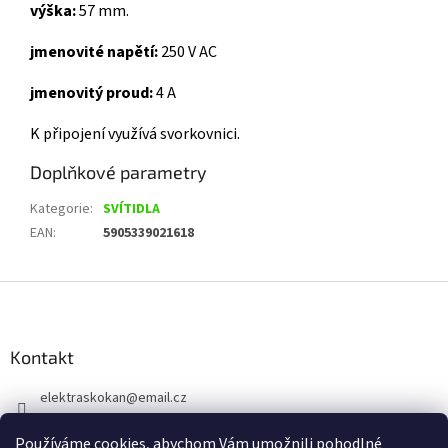
výška:
57 mm.
jmenovité napětí:
250 V AC
jmenovitý proud:
4 A
K připojení využívá svorkovnici.
Doplňkové parametry
Kategorie
:
SVÍTIDLA
EAN
:
5905339021618
Z
á
p
a
Kontakt
t
elektraskokan
@
email.cz
í
315 623 315
Používáme cookies, abychom Vám umožnili pohodlné