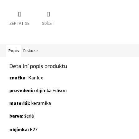
ZEPTAT SE
SDÍLET
Popis
Diskuze
Detailní popis produktu
značka
: Kanlux
provedení:
o
bjímka Edison
materiál:
k
eramika
barva:
š
edá
objímka:
E27